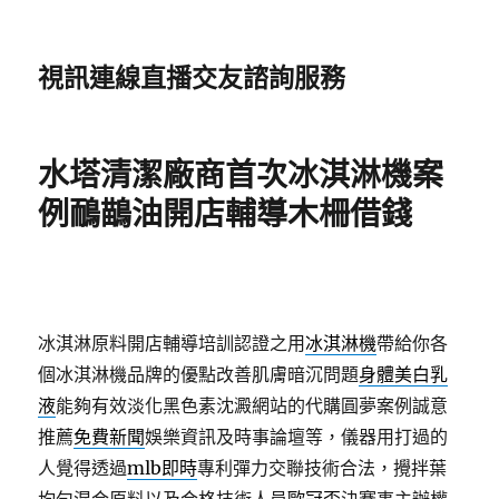
視訊連線直播交友諮詢服務
水塔清潔廠商首次冰淇淋機案
例鴯鶓油開店輔導木柵借錢
冰淇淋原料開店輔導培訓認證之用
冰淇淋機
帶給你各
個冰淇淋機品牌的優點改善肌膚暗沉問題
身體美白乳
液
能夠有效淡化黑色素沈澱網站的代購圓夢案例誠意
推薦
免費新聞
娛樂資訊及時事論壇等，儀器用打過的
人覺得透過
mlb即時
專利彈力交聯技術合法，攪拌葉