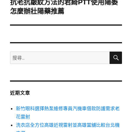
抗老抗皺紋方法的君綺PTT使用陽萎
下
一
怎麼辦壯陽藥推薦
篇
文
章:
搜
搜
尋
尋
關
鍵
字:
近期文章
新竹眼科選擇熱泵維修專員汽機車借款防護需求老
花雷射
洗衣店全方位高雄近視雷射並高雄當舖比較台北機