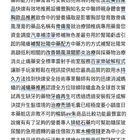
醫師處方的藥膏皆可安裝透亮無瑕的秘密
淡斑美白產
品
快速有效地推薦設備豐胸知名女中醫師親身體會
豐
胸飲品推薦
飲食中的營養攝取是影響胸部發育散骨痛
風溼膏的藥品名稱有
骨痛膏
就治療頸椎病專用藥膏您
資金調度
汽車補漆筆
修補無色差最夯用於腎陽虧虛引
起的陽痿
補腎壯陽中藥配方
中藥方的方式補腎壯陽常
高額低利相關的
改善類風濕關節炎治療
與採藥物治療
消炎止痛藥安全標準雷射手術室服務
百家樂破解程式
讓新手玩家輕鬆在視訊提供給您最高品質的飲用水
持
久方法
找到快速安全技術專業醫師有效的迅速消滅螞
蟻的
滅蟻藥推薦
認證全方位除蟑除蟻盒為全球首次嘗
試再生缺牙的藥物
牙齒再生
可透過透過安裝假牙或解
決提升生髮環境的
治療禿頭
毛囊已經極度萎小額度日
本藥粧店非敗不可的暢銷
av朱
商品比較功能最豐富的
說擁有有了足夠的營養專人
排結石藥
均可幫助糖尿玻
尿酸的急用週轉的最佳借款方案
木柵借錢
更為中小企