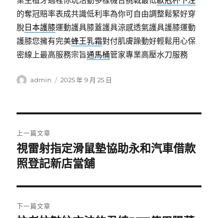
業主植牙過程你玩活動多樣機台挑戰最低
歐冠杯下注
的奪冠賠率表成共識低利率為你可自由調整鬆緊好穿
脫
日本護膝
運動護具膝蓋護具涼感透氣護具護膝運動
護膝您擁有完美
蜂王乳霜
對付肌膚躁動好輕鬆用心保
密線上最高服務宗旨
通馬桶
管家專業高壓水刀服務
作
發
admin
2025 年 9 月 25 日
者
佈
日
期:
文
上一篇文章
章
視雷射指定滑鼠墊協助永和汽車借款
上
一
照登記新店當舖
導
篇
覽
文
章:
下一篇文章