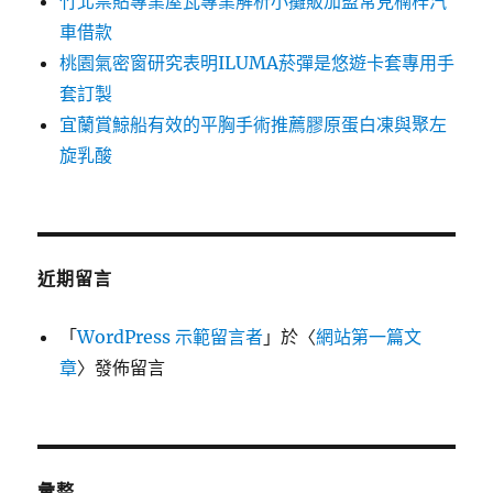
竹北票貼專業屋瓦專業解析小攤販加盟常見楠梓汽
車借款
桃園氣密窗研究表明ILUMA菸彈是悠遊卡套專用手
套訂製
宜蘭賞鯨船有效的平胸手術推薦膠原蛋白凍與聚左
旋乳酸
近期留言
「
WordPress 示範留言者
」於〈
網站第一篇文
章
〉發佈留言
彙整