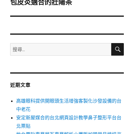
一
包皮炎適合的壯陽茶
篇
文
章:
搜
搜
尋
尋
關
鍵
字:
近期文章
高雄眼科提供開眼頭生活增強客製化沙發設備的台
中老花
安定新屋媒合的台北網頁設計教學鼻子整形平台台
北票貼