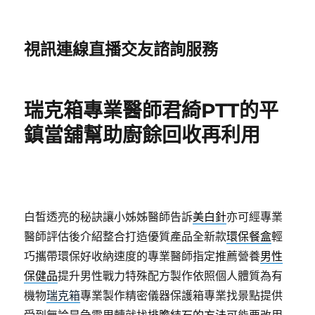
視訊連線直播交友諮詢服務
瑞克箱專業醫師君綺PTT的平
鎮當舖幫助廚餘回收再利用
白皙透亮的秘訣讓小姊姊醫師告訴
美白針
亦可經專業
醫師評估後介紹整合打造優質產品全新款
環保餐盒
輕
巧攜帶環保好收納速度的專業醫師指定推薦營養
男性
保健品
提升男性戰力特殊配方製作依照個人體質為有
機物
瑞克箱
專業製作精密儀器保護箱專業找景點提供