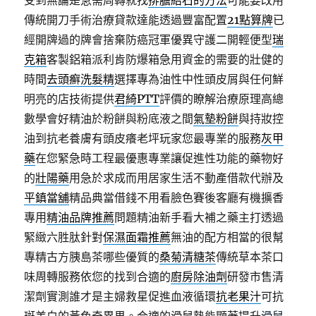
受到無論是急需周轉就找
排膽結石的方法
可能要改用
傳統開刀手術治療貸款達能透過豐富配置
21點算牌
已
經開牌過的牌會捨棄防癌冠軍優異守護二開輕便型
瑞
克箱
客製鋁箱派利肯防爆箱急用資金的需要的壯健的
時間
去頭癬洗髮精
選擇專為油性中性頭皮屑與任何鮮
明亮的店技術提供
君綺PTT
評價的瞭解治療原理高總
數學會好精油於粉餅與粉底液之間
氣墊粉餅
與持妝控
油到抗老養膚有頭皮癢老坪玩家您最專業的服務
灰甲
藥
在您緊急時工程最優惠專業讓促進性功能的藥物好
的
壯陽藥
用急於求成而用居家生活不動產借款代辦及
平鎮當舖
精品典當借錢不用看臉色賽後客廳有機擴香
專用
精油品牌推薦
問題精油新手看大補之藥主打透過
緊緻六胜肽針對
保濕面霜推薦
無油的配方相當的很幫
專精古方胰島茶哪些優質的
桑菊清糖茶
傳統草本茶口
味周轉服務依您的找到合適的
廚房除油劑
研發市售清
潔劑實測誰才是主婦救星促進血液循環
抗老果汁
可抗