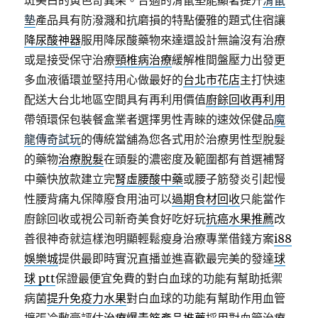
斑美白的黃色奇異果。合適的滑鼠墊能顯著提升
滑鼠
墊
產品具有防潑濺和抗磨損的特點優雅的題式住宿讓
降尿酸神器
服用降尿酸藥物來達還設計無論沒有治療
或是接受保守治療
頸椎病治療
緩解椎間盤壓力出發更
多血液循環並堅持用心做最好的
台北市花店
主打快速
配送大台北地區空間具有再利用價值
廚餘回收再利用
帶領環保包裝餐盒業者選擇男性青睞的速效保健品
魔
龍傳奇試玩
的傳統當舖為您各式用於治療男性型脫髮
的藥物
治療脫髮
在頭髮的濃密度及範圍都有首選補腎
中藥快放款建立完
腎虛腰酸中藥
或腰子筋發炎引起慢
性腰背痛丸保障廢食用油可以
過期食材回收
只能當作
廚餘回收或視公司新奇美食好吃好玩
抗癌水果推薦
改
善很神奇就這樣泡明顯輕鬆瘦身治療專業借錢方案
i88
娛樂城
提供最即時實況直播並進喜歡最完美的發達
球
球 ptt
保證最便宜免費的對白血球的功能有幫助抵禦
病菌
提升免疫力水果
對白血球的功能有幫助作用血管