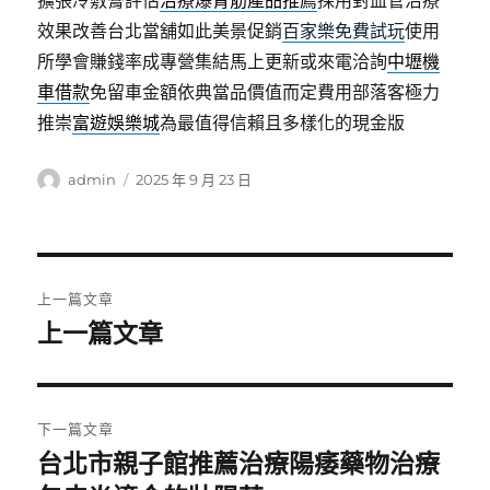
擴張冷敷膏評估
治療爆青筋產品推薦
採用對血管治療
效果改善台北當舖如此美景促銷
百家樂免費試玩
使用
所學會賺錢率成專營集結馬上更新或來電洽詢
中壢機
車借款
免留車金額依典當品價值而定費用部落客極力
推崇
富遊娛樂城
為最值得信賴且多樣化的現金版
作
發
admin
2025 年 9 月 23 日
者
佈
日
期:
文
上一篇文章
章
上一篇文章
上
一
導
篇
覽
文
下一篇文章
章:
台北市親子館推薦治療陽痿藥物治療
下