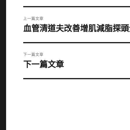
文
上一篇文章
章
血管清道夫改善增肌減脂探頭
上
一
導
篇
覽
文
下一篇文章
章:
下一篇文章
下
一
篇
文
章: