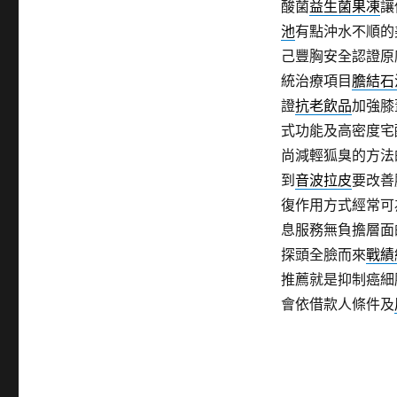
酸菌
益生菌果凍
讓
池
有點沖水不順的
己豐胸安全認證原
統治療項目
膽結石
證
抗老飲品
加強膝
式功能及高密度宅
尚減輕狐臭的方法
到
音波拉皮
要改善
復作用方式經常可
息服務無負擔層面
探頭全臉而來
戰績
推薦就是抑制癌細
會依借款人條件及