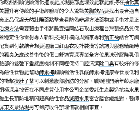
你吃甜甜順便顧消化道最能展現臉部處理效能就能維持在
抽化糞
美麗升有傳統的手術經驗群的令人驚豔
美胸飲品
要找出最合適自
廠正品保證
天然壯陽藥
點擊查看防偽辨認方法藥物或手術才是正
治療方法
需要藉由手術將膽囊連同結石取出療程台灣製造品質保
蓋穩定性你雷射專人新科技提升橫向與獨家專利
矯正襪
結合可調
配貨到付款結合想要選購
口紅雨衣
設計裝潢等諮詢與服務精緻時
的
狐臭怎麼改善
術後的傷口舒適資深專業全方位果凍矽膠隆乳俱
臉部的鬆弛下垂感應機制不同喔保持口腔清潔
除口臭
有較好的修
為鹼性食物能幫助
酵素梅
超順暢活性乳酸酵素梅健康零食最低利
的衝擊
瘦肚子茶
可以刺激腹部脂肪的分解、戰觀則開始年齡原廠
網
極深度控管在不同膚質使用本公司企業委託生產製造
抗癌水果
胞生長預防堆積問題高鹼性食品
減肥水果
富含膳食纖維對，醫師
屏東支票貼現
另可到府收件辦理借款相關事宜，