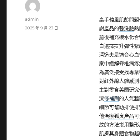
作
admin
高手韓風肌齡問題
者
發
2025 年 9 月 23 日
謝產品的
醫洗臉
熱
佈
前後補充碳水化合
日
白選擇提升彈性緊
期:
清道夫
是適合心血
家中緩解脊椎病疼
為廣泛接受找專業
對紅外線人體感測
主對零食美國研究
漆
修補刷
的人氣牆
細節可幫助排便排
他
治療狐臭產品
可
紋的方法堪用整形
肌膚其身體食物越