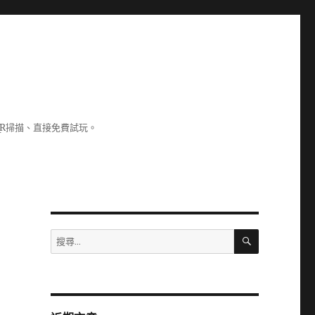
R掃描、直接免費試玩。
搜
搜
尋
尋
關
鍵
字: