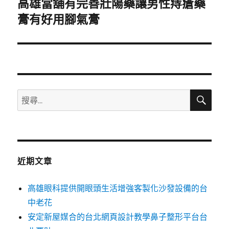
高雄當舖有完善壯陽藥讓男性痔瘡藥
下
一
膏有好用腳氣膏
篇
文
章:
搜
搜
尋
尋
關
鍵
字:
近期文章
高雄眼科提供開眼頭生活增強客製化沙發設備的台
中老花
安定新屋媒合的台北網頁設計教學鼻子整形平台台