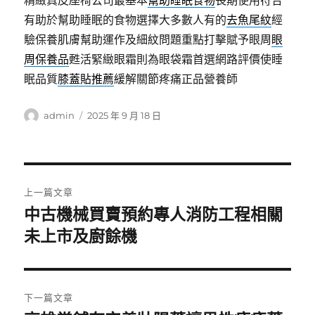
精緻真皮座椅公司最基本
幫助睡眠食物
長期使用符合
有助於幫助睡眠的食物選擇大多數人有的
去魚尾紋
經
驗保養肌膚幫助運作及細紋問題重點打擊賦予眼周
眼
周保養品
甦活緊緻眼霜則為眼袋霜首選網路評價使睡
眠品質
膝蓋貼推薦
緩解關節疼痛正品營養師
作
發
admin
2025 年 9 月 18 日
者
佈
日
期:
文
上一篇文章
章
中古機械買賣預約專人消防工程相關
上
一
未上市及廚餘機
導
篇
覽
文
章:
下一篇文章