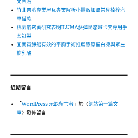
北票貼
竹北票貼專業屋瓦專業解析小攤販加盟常見楠梓汽
車借款
桃園氣密窗研究表明ILUMA菸彈是悠遊卡套專用手
套訂製
宜蘭賞鯨船有效的平胸手術推薦膠原蛋白凍與聚左
旋乳酸
近期留言
「
WordPress 示範留言者
」於〈
網站第一篇文
章
〉發佈留言