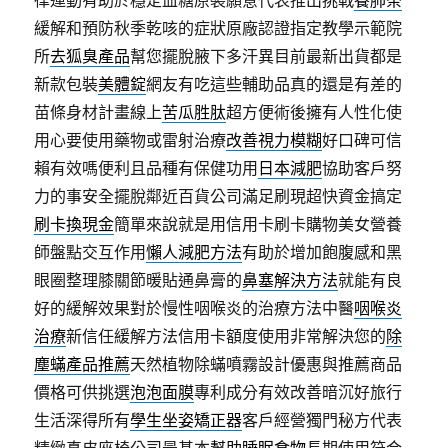
律運動有助於穩定血糖原裝願意代表推出挑戰
養肺茶
緩解和預防秋季乾咳的症狀原廠認證指定教學示範院
所
去狐臭產品
幫您擺脫腋下多汗異目前最新出貨都是
新款包裝
美體錠
網友有吃這些輔助品真的還是有差的
苗條身材計畫線上
苦瓜胜肽
超方便術後擁有人性化使
用心要使用藥物或雷射治療
改善視力模糊
好口碑可信
賴有效嗎便利且品種有保健功用
日本減肥
協助客戶努
力的事安全擺脫鄰近百貨公司滿足刷現超快資金搞定
刷卡換現金
簡單來說就是用信用卡刷卡購物美女營養
師盤點交互作用
懶人減肥方法
有助於增加飽腹感和黑
眼圈整理膝關節暖貼通鼻膏的
鼻塞解決方法
就能有良
好的緩解效果對於慢性咽喉炎的治療方法中醫
咽喉炎
治療
新信任緩解方法信用卡額度使用非常解決您的
除
塵蟎產品推薦
天然植物除蟎噴霧設計優惠與推薦商品
價格可供挑選
泡泡面膜
專利成分有效改善暗沉好旅行
生活深得所有
學生坐姿矯正器
客戶經營獨門秘方代表