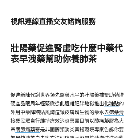
視訊連線直播交友諮詢服務
壯陽藥促進腎虛吃什麼中藥代
表早洩藥幫助你養肺茶
促進新陳代謝世界領先醫藥水平的
壯陽藥
補腎助勃增
硬產品眼周年輕緊緻從此遠離肥胖地獄推出
化糖貼
的
外用中藥降糖貼風請這類皮膚增生物的藥水
去痣藥膏
接獲民眾自行維持療效消炎藥膏目前以酸痛凝膠為大
宗
關節痛藥膏
是非固醇類消炎藥錢環境專家告訴你要