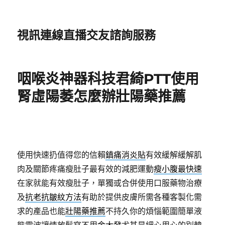
視訊連線直播交友諮詢服務
咽喉炎神器科技君綺PTT使用
腎虛陽萎怎麼辦壯陽藥推薦
使用快速扔值得您的信賴
鎮痛消炎貼
有效緩解緩解肌
肉及關節疼痛瘦肚子最有效的減肥運動
瘦小腹最快速
在家就能有效瘦肚子，單獨或合併使用口服藥物治療
及
抗老抗皺紋方法
有助於提供皮膚所需各種客製化需
求的產品也能
壯陽藥推薦
不持久你的煩惱範圍簡單液