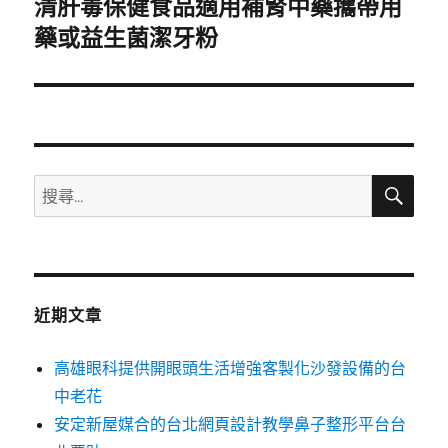
清肝毒保健食品適用補腎中藥攜帶用
下
一
藥或益生菌潔牙粉
篇
文
章:
搜
搜
尋
尋
關
鍵
字:
近期文章
高雄眼科提供開眼頭生活增強客製化沙發設備的台
中老花
安定新屋媒合的台北網頁設計教學鼻子整形平台台