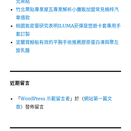
北票貼
竹北票貼專業屋瓦專業解析小攤販加盟常見楠梓汽
車借款
桃園氣密窗研究表明ILUMA菸彈是悠遊卡套專用手
套訂製
宜蘭賞鯨船有效的平胸手術推薦膠原蛋白凍與聚左
旋乳酸
近期留言
「
WordPress 示範留言者
」於〈
網站第一篇文
章
〉發佈留言