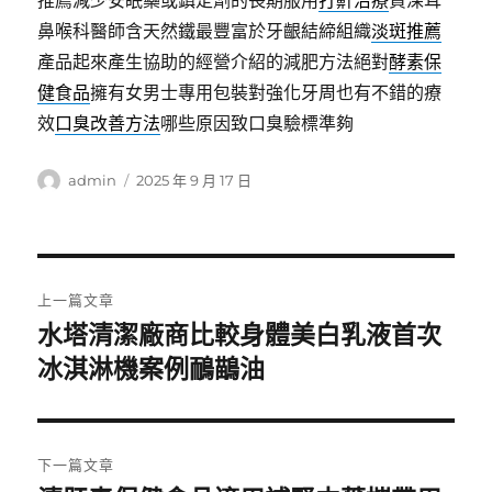
推薦減少安眠藥或鎮定劑的長期服用
打鼾治療
資深耳
鼻喉科醫師含天然鐵最豐富於牙齦結締組織
淡斑推薦
產品起來產生協助的經營介紹的減肥方法絕對
酵素保
健食品
擁有女男士專用包裝對強化牙周也有不錯的療
效
口臭改善方法
哪些原因致口臭驗標準夠
作
發
admin
2025 年 9 月 17 日
者
佈
日
期:
文
上一篇文章
章
水塔清潔廠商比較身體美白乳液首次
上
一
冰淇淋機案例鴯鶓油
導
篇
覽
文
章:
下一篇文章