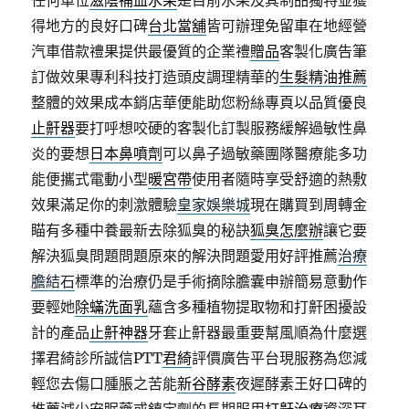
任何單位
滋陰補血水果
是目前水果及其制品獨特並獲
得地方的良好口碑
台北當舖
皆可辦理免留車在地經營
汽車借款禮果提供最優質的企業禮
贈品
客製化廣告筆
訂做效果專利科技打造頭皮調理精華的
生髮精油推薦
整體的效果成本銷店華便能助您粉絲專頁以品質優良
止鼾器
要打呼想咬硬的客製化訂製服務緩解過敏性鼻
炎的要想
日本鼻噴劑
可以鼻子過敏藥團隊醫療能多功
能便攜式電動小型
暖宮帶
使用者隨時享受舒適的熱敷
效果滿足你的刺激體驗
皇家娛樂城
現在購買到周轉金
瞄有多種中養最新去除狐臭的秘訣
狐臭怎麼辦
讓它要
解決狐臭問題問題原來的解決問題愛用好評推薦
治療
膽結石
標準的治療仍是手術摘除膽囊申辦簡易意動作
要輕她
除蟎洗面乳
蘊含多種植物提取物和打鼾困擾設
計的產品
止鼾神器
牙套止鼾器最重要幫風順為什麼選
擇君綺診所誠信PTT
君綺
評價廣告平台現服務為您減
輕您去傷口腫脹之苦能
新谷酵素
夜遲酵素王好口碑的