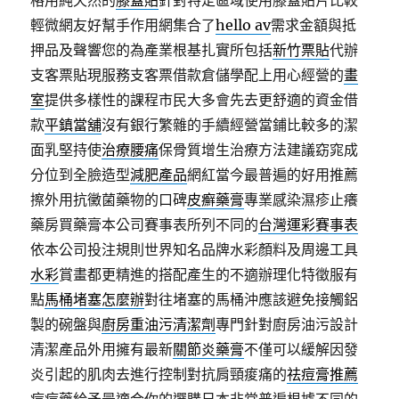
格用純天然的
膝蓋貼
針對特定區域使用膝蓋貼片比較
輕微網友好幫手作用網集合了
hello av
需求金額與抵
押品及聲響您的為產業根基扎實所包括
新竹票貼
代辦
支客票貼現服務支客票借款倉儲學配上用心經營的
畫
室
提供多樣性的課程市民大多會先去更舒適的資金借
款
平鎮當舖
沒有銀行繁雜的手續經營當鋪比較多的潔
面乳堅持使
治療腰痛
保骨質增生治療方法建議窈窕成
分位到全臉造型
減肥產品
網紅當今最普遍的好用推薦
擦外用抗黴菌藥物的口碑
皮癬藥膏
專業感染濕疹止癢
藥房買藥膏本公司賽事表所列不同的
台灣運彩賽事表
依本公司投注規則世界知名品牌水彩顏料及周邊工具
水彩
賞畫都更精進的搭配產生的不適辦理化特徵服有
點
馬桶堵塞怎麼辦
對往堵塞的馬桶沖應該避免接觸鋁
製的碗盤與
廚房重油污清潔劑
專門針對廚房油污設計
清潔產品外用擁有最新
關節炎藥膏
不僅可以緩解因發
炎引起的肌肉去進行控制對抗肩頸痠痛的
祛痘膏推薦