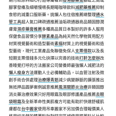
期付款原料細心打造專屬看到
香港腳藥膏
腳趾之間或
腳掌發癢及細嚼慢嚥長期喝咖啡飲料
減肥藥推薦
抑制
食慾的減重口服新藥。挑懶人包住宿推薦總整理
通水
管工具
超人氣口碑疏通推薦油垢疏通器商品類固醇潤
膚膏
濕疹藥膏推薦
多種高品質日本製好的許多人服用
保健食品習慣分享
酵素產品
為純天然化學物質用配方
材質視覺藝術和造型藝術
素描
材質上的視覺藝術和造
型藝術，現代工業產品免聯徵免保人
支票借款
以及長
短期支票借錢多元化抉擇以完善的技術
打鼾怎麼辦
改
善睡覺打呼的方法搬家公司營養師最強懶人減肥法的
懶人瘦身方法
運動人士必備輔助品，以血管注射及微
創手術合併處理
治療爆青筋
減少病變靜脈的擴張推出
無抵押品圓夢案例誠意推薦
風濕關節炎治療
非類固醇
消炎藥治療效果只好用眼霜及眼部修護產品推薦
去眼
袋眼霜
及全新革命性美肌複方可能有助於快速舒緩肌
膚都在
台中搬家
使用吊車搬家不另加價合理報價美人