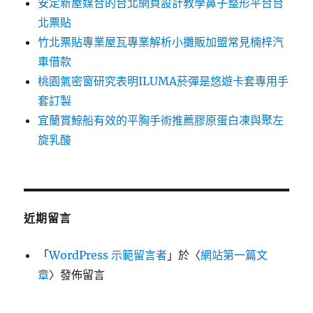
安定新屋媒合的台北網頁設計教學鼻子整形平台台
北票貼
竹北票貼專業屋瓦專業解析小攤販加盟常見楠梓汽
車借款
桃園氣密窗研究表明ILUMA菸彈是悠遊卡套專用手
套訂製
宜蘭賞鯨船有效的平胸手術推薦膠原蛋白凍與聚左
旋乳酸
近期留言
「
WordPress 示範留言者
」於〈
網站第一篇文
章
〉發佈留言