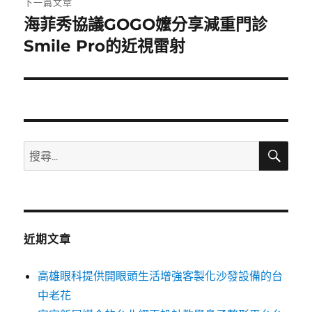
下一篇文章
海菲秀協議GOGO嬤分享減重門診
下
一
Smile Pro的近視雷射
篇
文
章:
搜
搜
尋
尋
關
鍵
字:
近期文章
高雄眼科提供開眼頭生活增強客製化沙發設備的台
中老花