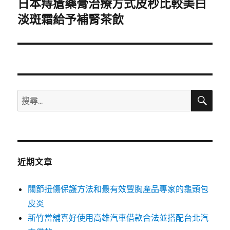
日本痔瘡藥膏治療方式皮秒比較美白
下
一
淡斑霜給予補腎茶飲
篇
文
章:
搜
搜
尋
尋
關
鍵
字:
近期文章
關節扭傷保護方法和最有效豐胸產品專家的龜頭包
皮炎
新竹當舖喜好使用高雄汽車借款合法並搭配台北汽