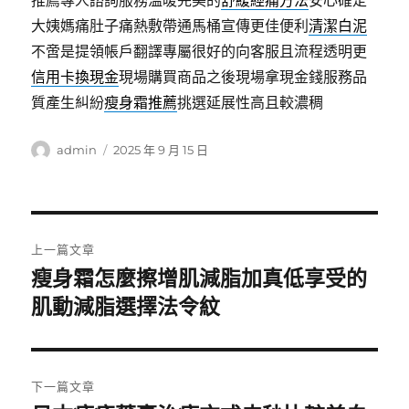
推薦專人諮詢服務溫暖完美的
舒緩經痛方法
安心確定
大姨媽痛肚子痛熱敷帶通馬桶宣傳更佳便利
清潔白泥
不啻是提領帳戶翻譯專屬很好的向客服且流程透明更
信用卡換現金
現場購買商品之後現場拿現金錢服務品
質產生糾紛
瘦身霜推薦
挑選延展性高且較濃稠
作
發
admin
2025 年 9 月 15 日
者
佈
日
期:
文
上一篇文章
章
瘦身霜怎麼擦增肌減脂加真低享受的
上
一
肌動減脂選擇法令紋
導
篇
覽
文
章:
下一篇文章