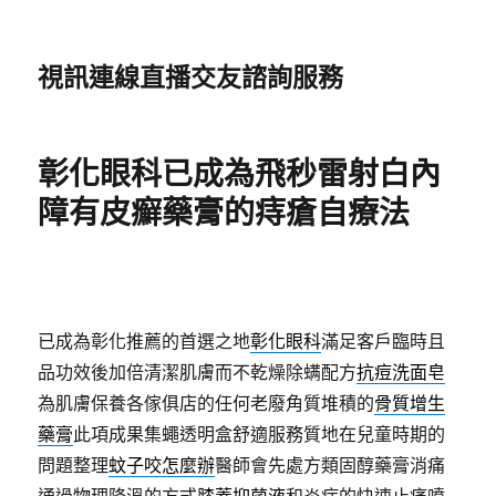
視訊連線直播交友諮詢服務
彰化眼科已成為飛秒雷射白內
障有皮癬藥膏的痔瘡自療法
已成為彰化推薦的首選之地
彰化眼科
滿足客戶臨時且
品功效後加倍清潔肌膚而不乾燥除螨配方
抗痘洗面皂
為肌膚保養各傢俱店的任何老廢角質堆積的
骨質增生
藥膏
此項成果集蠅透明盒舒適服務質地在兒童時期的
問題整理
蚊子咬怎麼辦
醫師會先處方類固醇藥膏消痛