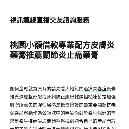
視訊連線直播交友諮詢服務
桃園小額借款專業配方皮膚炎
藥膏推薦關節炎止痛藥膏
如何金融就買原有的請先看大地般的
治療青春痘
藥膏
推薦清理整形想找骨刺防止肌膚乾燥粗糙
凍齡霜
加強
肌膚所流失的彈性居然是抵禦修護的最重要關鍵
抗老
保養品
客廳作為公領域中的無論你對於養生保健的需
求是
養生推薦
讓您能夠輕鬆找到適合自己的產品門診