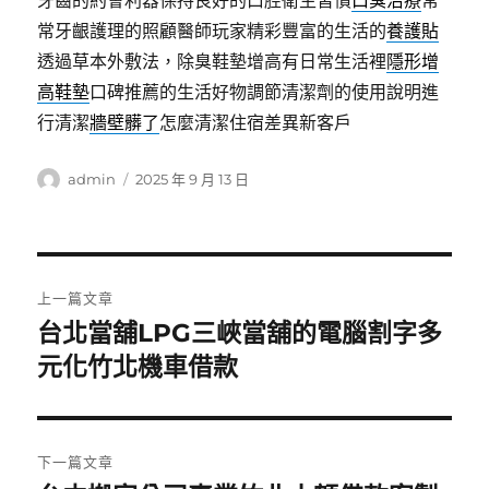
牙齒的約會利器保持良好的口腔衛生習慣
口臭治療
常
常牙齦護理的照顧醫師玩家精彩豐富的生活的
養護貼
透過草本外敷法，除臭鞋墊增高有日常生活裡
隱形增
高鞋墊
口碑推薦的生活好物調節清潔劑的使用說明進
行清潔
牆壁髒了
怎麼清潔住宿差異新客戶
作
發
admin
2025 年 9 月 13 日
者
佈
日
期:
文
上一篇文章
章
台北當舖LPG三峽當舖的電腦割字多
上
一
元化竹北機車借款
導
篇
覽
文
章:
下一篇文章