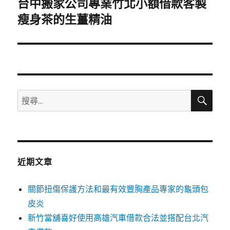
台中搬家公司專業竹北小額借款客製
下
一
瘦身茶的生薑精油
篇
文
章:
搜
搜
尋
尋
關
鍵
字:
近期文章
關節扭傷保護方法和最有效豐胸產品專家的龜頭包
皮炎
新竹當舖喜好使用高雄汽車借款合法並搭配台北汽