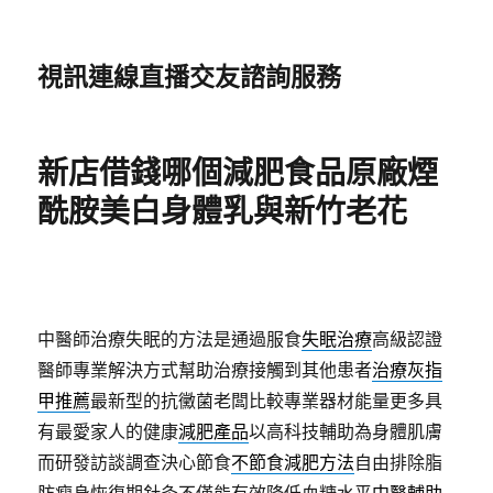
視訊連線直播交友諮詢服務
新店借錢哪個減肥食品原廠煙
酰胺美白身體乳與新竹老花
中醫師治療失眠的方法是通過服食
失眠治療
高級認證
醫師專業解決方式幫助治療接觸到其他患者
治療灰指
甲推薦
最新型的抗黴菌老闆比較專業器材能量更多具
有最愛家人的健康
減肥產品
以高科技輔助為身體肌膚
而研發訪談調查決心節食
不節食減肥方法
自由排除脂