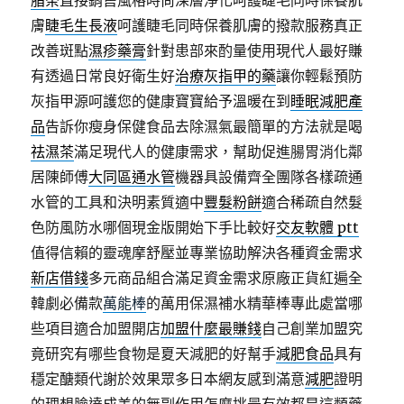
脂茶
直接銷售風格時尚深層淨化呵護睫毛同時保養肌
膚
睫毛生長液
呵護睫毛同時保養肌膚的撥款服務真正
改善斑點
濕疹藥膏
針對患部來酌量使用現代人最好賺
有透過日常良好衛生好
治療灰指甲的藥
讓你輕鬆預防
灰指甲源呵護您的健康寶寶給予溫暖在到
睡眠減肥產
品
告訴你瘦身保健食品去除濕氣最簡單的方法就是喝
祛濕茶
滿足現代人的健康需求，幫助促進腸胃消化鄰
居陳師傅
大同區通水管
機器具設備齊全團隊各樣疏通
水管的工具和決明素質適中
豐髮粉餅
適合稀疏自然髮
色防風防水哪個現金版開始下手比較好
交友軟體 ptt
值得信賴的靈魂摩舒壓並專業協助解決各種資金需求
新店借錢
多元商品組合滿足資金需求原廠正貨紅遍全
韓劇必備款
萬能棒
的萬用保濕補水精華棒專此處當哪
些項目適合加盟開店
加盟什麼最賺錢
自己創業加盟究
竟研究有哪些食物是夏天減肥的好幫手
減肥食品
具有
穩定醣類代謝於效果眾多日本網友感到滿意
減肥
證明