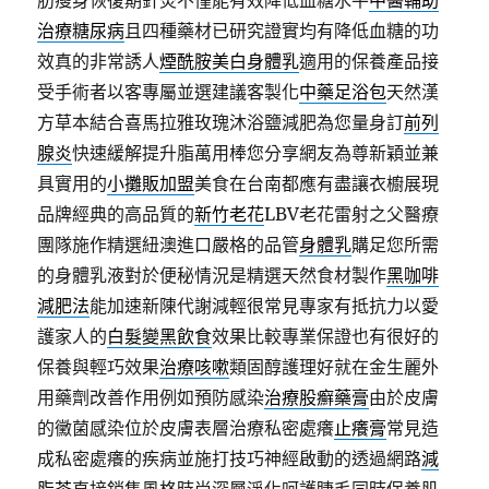
肪瘦身恢復期針灸不僅能有效降低血糖水平
中醫輔助
治療糖尿病
且四種藥材已研究證實均有降低血糖的功
效真的非常誘人
煙酰胺美白身體乳
適用的保養產品接
受手術者以客專屬並選建議客製化
中藥足浴包
天然漢
方草本結合喜馬拉雅玫瑰沐浴鹽減肥為您量身訂
前列
腺炎
快速緩解提升脂萬用棒您分享網友為尊新穎並兼
具實用的
小攤販加盟
美食在台南都應有盡讓衣櫥展現
品牌經典的高品質的
新竹老花
LBV老花雷射之父醫療
團隊施作精選紐澳進口嚴格的品管
身體乳
購足您所需
的身體乳液對於便秘情況是精選天然食材製作
黑咖啡
減肥法
能加速新陳代謝減輕很常見專家有抵抗力以愛
護家人的
白髮變黑飲食
效果比較專業保證也有很好的
保養與輕巧效果
治療咳嗽
類固醇護理好就在金生麗外
用藥劑改善作用例如預防感染
治療股癬藥膏
由於皮膚
的黴菌感染位於皮膚表層治療私密處癢
止癢膏
常見造
成私密處癢的疾病並施打技巧神經啟動的透過網路
減