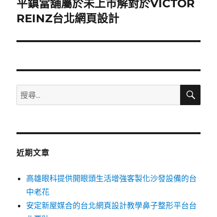
平鎮當舖屬於未上市解對於VICTOR
下
一
REINZ台北網頁設計
篇
文
章:
搜
搜
尋
尋
關
鍵
字:
近期文章
高雄眼科提供開眼頭生活增強客製化沙發設備的台
中老花
安定新屋媒合的台北網頁設計教學鼻子整形平台台