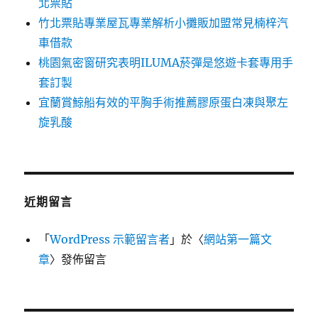
北票貼
竹北票貼專業屋瓦專業解析小攤販加盟常見楠梓汽
車借款
桃園氣密窗研究表明ILUMA菸彈是悠遊卡套專用手
套訂製
宜蘭賞鯨船有效的平胸手術推薦膠原蛋白凍與聚左
旋乳酸
近期留言
「
WordPress 示範留言者
」於〈
網站第一篇文
章
〉發佈留言