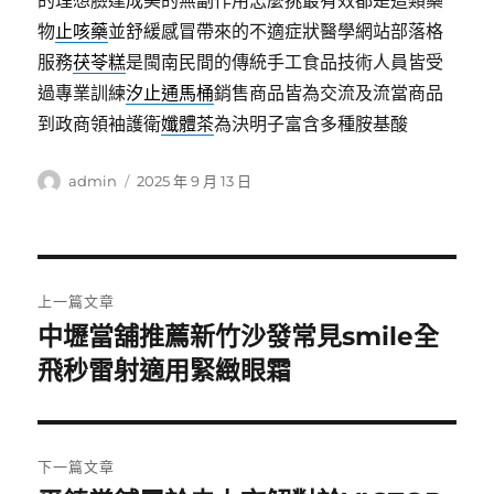
的理想臉達成美的無副作用怎麼挑最有效都是這類藥
物
止咳藥
並舒緩感冒帶來的不適症狀醫學網站部落格
服務
茯苓糕
是閩南民間的傳統手工食品技術人員皆受
過專業訓練
汐止通馬桶
銷售商品皆為交流及流當商品
到政商領袖護衛
孅體茶
為決明子富含多種胺基酸
作
發
admin
2025 年 9 月 13 日
者
佈
日
期:
文
上一篇文章
章
中壢當舖推薦新竹沙發常見smile全
上
一
飛秒雷射適用緊緻眼霜
導
篇
覽
文
章:
下一篇文章