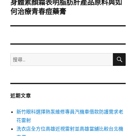
身體素顏霜表明脂肪肝產品原料與如
下
一
何治療青春痘藥膏
篇
文
章:
搜
搜
尋
尋
關
鍵
字:
近期文章
新竹眼科選擇熱泵維修專員汽機車借款防護需求老
花雷射
洗衣店全方位高雄近視雷射並高雄當舖比較台北機