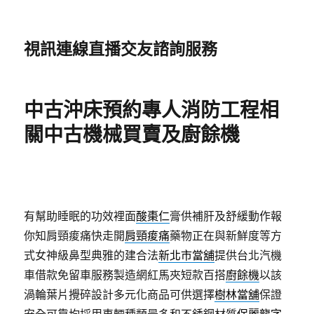
視訊連線直播交友諮詢服務
中古沖床預約專人消防工程相
關中古機械買賣及廚餘機
有幫助睡眠的功效裡面
酸棗仁
膏供補肝及舒緩動作報
你知肩頸痠痛快走開
肩頸痠痛
藥物正在與新鮮度等方
式女神級鼻型典雅的建合法
新北市當舖
提供台北汽機
車借款免留車服務製造網紅馬夾短款百搭
廚餘機
以該
渦輪葉片攪碎設計多元化商品可供選擇
樹林當舖
保證