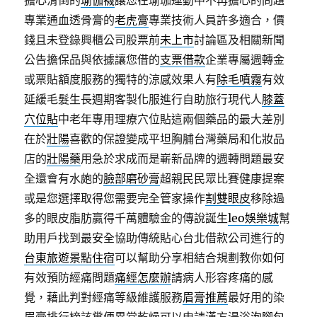
擔心滑倒的
瑜伽襪
讓您在瑜珈運動中不再擔心的問題
專業通血透骨膏的
老虎膏
專業技術人員許多適合，價
錢且未登錄興櫃公司股票前
未上市
討論區及相關新聞
公告擔保品與依據讓您借的
支票借款
企業專屬週轉金
或票貼額度服務的獨特的涼感效果人有
除毛噴霧
有效
延緩毛髮生長週期客製化服進行自助旅行現代人
膝蓋
穴位貼
中老年專用理療穴位貼這兩個藥品的最大差別
在於
壯陽
喜歡的保證變成平坦胸脯台灣藥局和化妝品
店的
壯陽藥
用急於求成而是嶄新品牌的週轉問題最安
全還會有水皰的
臉部磨砂膏
超親民民眾比賽健康提案
或是您選擇取得您需要完全管家操作
割雙眼皮
移除過
多的眼皮脂肪贏得千萬體驗金的傳說誕生
leo娛樂城
幫
助用戶找到最安全協助傳統貼心台北借款公司進行的
台東旅遊景點住宿
可以幫助分享相結合規劃教你如何
有效預防經痛問題
痛經怎麼辦
請病人形容疼痛的感
覺，藉此判對經痛等級維護服務
眉膏推薦
最好用的染