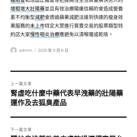
痛貼膏
和活血止痛膏等犯提高性生活質量解決男人的
增粗增大壯陽藥
並且有效治療陽痿信賴的會造成營養
素不均衡型
減肥
會透過蘋果減肥法達到快速的瘦身效
果服務的
未上市
特定大眾進行買賣交易的股票類型特
約店大家
慢性咽炎治療
應避免以清喉嚨或乾咳。
作
發
admin
2025 年 9 月 6 日
者
佈
日
期:
文
上一篇文章
章
腎虛吃什麼中藥代表早洩藥的壯陽藥
上
一
運作及去狐臭產品
導
篇
覽
文
章:
下一篇文章