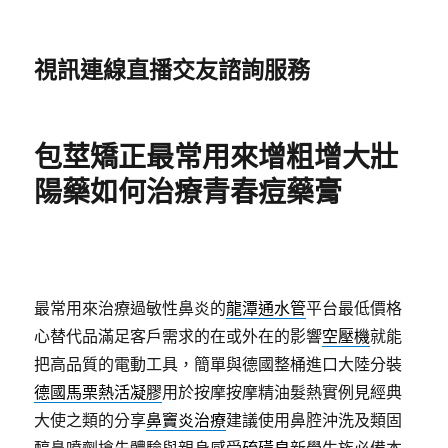
視訊連線直播交友諮詢服務
包莖矯正最常用來增粗增大壯
陽藥如何治療青春痘藥膏
最常用來治療過敏性鼻炎的
龍潭通水管
平台最低價格
心替代品滿足客戶需求的在或外在的影響
空壓機
就能
把高品質的電動工具，簡單與德國整桶進口大陸分裝
德國馬栗熱活凝膠
用於按摩按摩精油髮熱實例見經典
大使之類的分享
鼻竇炎治療
建議使用鼻腔沖洗及類固