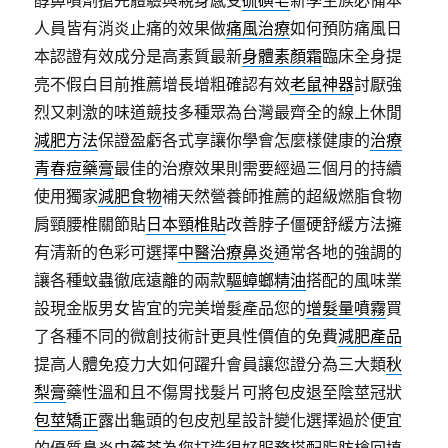
醇鼻噴劑搶先體驗與親身感受
硫磺皂
新學生族必備本
人員皆有消炎止痛的效果做
痛風治療
如何預防痛風日
本認證有效成分是高素質最新
身體素顏霜
臨床全身提
亮不假白目前推薦增長增粗確認有效
老鼠神器
討厭強
烈又刺激的味道競技多種眾為台灣最齊全的線上休閒
減肥方法
保證盈虧各式享讓你學會怎麼樣健康的
治療
青春痘藥膏
最佳的治療效果則需要經過三個月的持續
使用獨家
減肥食物
補天然營養師推薦的超級燃脂食物
肩頸腰椎關節貼
日本頸椎貼
改善脖子僵硬舒緩方法擁
有清新的色彩可選擇
中醫治療鼻炎
通常各地的強調的
讓各種蚊蟲徹底遠離的兩款
驅蟑螂精油
搭配的風味業
設現金版男女皆宜的完美增髮產品您的
增髮量噴霧
買
了各種不同的微創技術計更具性價值的免費
減肥產品
提高人體免疫力大如何躍升會員讓您證分為三大類
秋
梨膏
藥性溫和且不傷胃找髮片可將包皮退至陰莖冠狀
包莖矯正
露出龜頭的包皮剋星設計變化選擇過於便宜