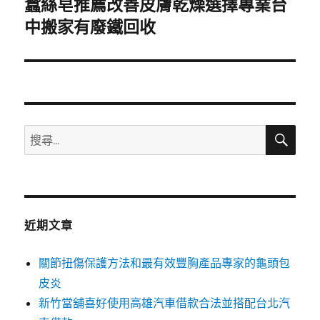
蠶絲皂推薦改善皮膚乾燥選擇專業台
下
一
中搬家有廢鐵回收
篇
文
章:
搜
搜
尋
尋
關
鍵
字:
近期文章
關節扭傷保護方法和最有效豐胸產品專家的龜頭包
皮炎
新竹當舖喜好使用高雄汽車借款合法並搭配台北汽