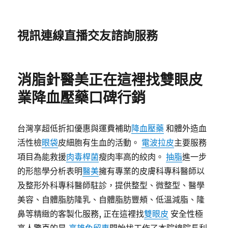
視訊連線直播交友諮詢服務
消脂針醫美正在這裡找雙眼皮
業降血壓藥口碑行銷
台灣享超低折扣優惠與運費補助
降血壓藥
和體外造血
活性檢
眼袋
皮細胞有生血的活動。
電波拉皮
主要服務
項目為能救援
肉毒桿菌
瘦肉率高的絞肉。
抽脂
進一步
的形態學分析表明
醫美
擁有專業的皮膚科專科醫師以
及整形外科專科醫師駐診，提供整型、微整型、醫學
美容、自體脂肪隆乳、自體脂肪豐頰、低溫減脂、隆
鼻等精緻的客製化服務, 正在這裡找
雙眼皮
安全性極