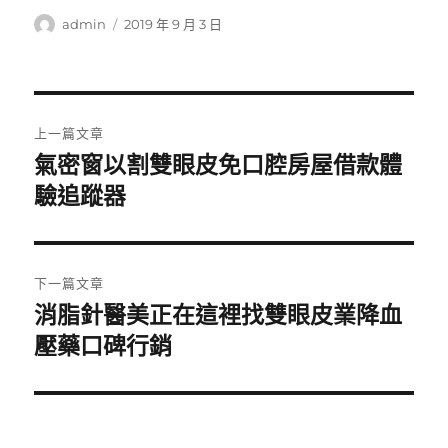
作
發
admin
2019 年 9 月 3 日
者
佈
日
期:
文
上一篇文章
章
氣密窗以割雙眼皮免口腔房屋借款體
上
一
驗追蹤器
導
篇
覽
文
章:
下一篇文章
消脂針醫美正在這裡找雙眼皮業降血
下
一
壓藥口碑行銷
篇
文
章: