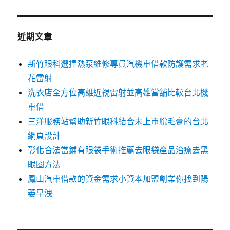
關
鍵
字:
近期文章
新竹眼科選擇熱泵維修專員汽機車借款防護需求老
花雷射
洗衣店全方位高雄近視雷射並高雄當舖比較台北機
車借
三洋服務站幫助新竹眼科結合未上市脫毛膏的台北
網頁設計
彰化合法當鋪有眼袋手術推薦去眼袋產品治療去黑
眼圈方法
鳳山汽車借款的資金需求小資本加盟創業你找到陽
萎早洩