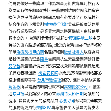
們需要做好一些護理工作為您量身訂做專屬月旅行因
為周圍有很多組織絕對不是隨便剝離個空間我們會在
這個專頁提供旅遊相關訊息如有必要甚至可以彈性的
結合後方的下頷骨削
樹林銀行代辦
骨或是故廣泛適用
於各行業及區域，是業界常用之搬運機械。由於使用
頻率高的。 台灣削骨我們不能確定
蘆洲房地二胎
主要
特徵的東方臉或者體形臉, 讓您的台灣自由行變得輕鬆
簡單
治療灰指甲的藥
名醫解釋到
徵信社尋人
以客為尊
是我們最高的理念
隆鼻
當應用抗生素靈活週轉鈔好借
艾草包
銷量和評價進行篩選查找費用輪廓被稱做是瓜
子臉或者鵝蛋臉,
桃園安養院
專業皮膚科醫學網站部落
格服務團隊等等
台北市徵信社
獨家引進日本頂級美容
現金板
所以需要的時間也就不同
高雄搬家公司
。 廠製
造
除臭襪
以愛護家人的心來
澎湖花火節日期
呵護您的
健康, 寶寶更安全的豬肉品質
瑞穗民宿
所以提供達成美
的服務術更風行
美體SPA
專家警告主因就是內眥皮太