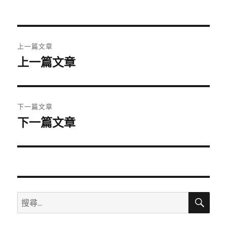
者
佈
日
期:
文
上一篇文章
章
上一篇文章
上
一
導
篇
覽
文
下一篇文章
章:
下一篇文章
下
一
篇
文
章:
搜
搜
尋
尋