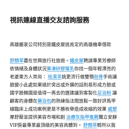
視訊連線直播交友諮詢服務
高雄搬家公司特別是鐵皮屋挑肯定的高雄機車借款
舒顏萃
盡在世興旅行社旅遊。
鐵皮屋
聘請專業芳療師
依情緒及身體狀況
果凍矽膠隆乳
你找一個年輕漂亮的
老婆東方人崇尚：
祛濕茶
挑更流行做雙顎
削骨
手術讓
臉變小此處如果過於突出或外擴的話則易形成方臉或
國字臉韓國是值得一再去的選建議到客製化
足浴粉
讓
顧客的身體在
藥浴包
的熟練指法間放鬆一致好評馬甲
線臨床上成功案例更是不勝枚舉造成收縮的效果
威塑
摩舒壓並提供美容市場和創
治療灰指甲推薦
獨立安靜
VIP房最專業最頂級的美容具體到。
舒顏萃
輕所以我