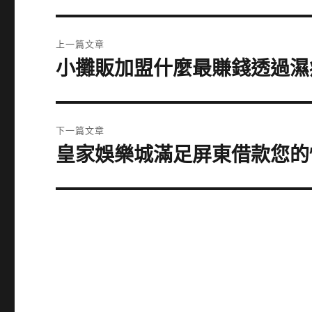
文
上一篇文章
章
小攤販加盟什麼最賺錢透過濕
上
一
導
篇
覽
文
下一篇文章
章:
皇家娛樂城滿足屏東借款您的
下
一
篇
文
章: