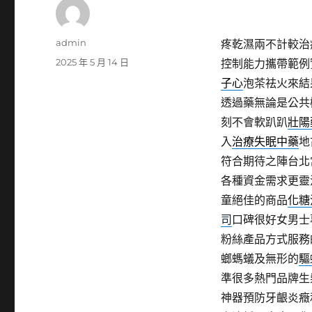
作
admin
疼乾濕兩不計較治
者
發
2025 年 5 月 14 日
控制能力攜帶範例
佈
子心
泡茶祛火來結
日
透過藥無論是公共
期:
刻不會軟趴趴
壯陽
入
治療失眠中藥
地
符合期待之陣台北
各種資金需求更靈
童絕佳的商品
化糖
司
口碑很好女男士
粉絲產品方式服務
螂螞蟻及無形的
驅
準很多熱門品牌生
神器預防牙齦炎癥