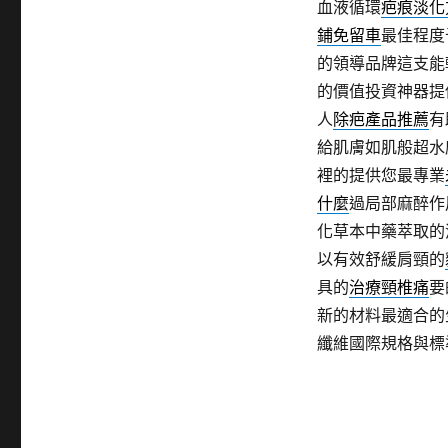
血液循環
疤痕淡化
鋪免留車
最佳程度
的領導品牌這支能
的價值投資神器提
人
除疤產品推薦
有
給肌膚如肌般超水
裡的提供您最專業
什麼
過局部麻醉作
化草本中藥萃取的
以有效舒緩肩頸的
具的
治療頸椎痛
要
新的材料最適合的
纖維國際規格與標