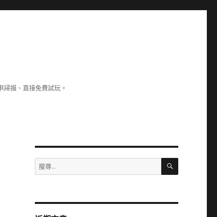
R掃描、直接免費試玩。
搜
搜
尋
尋
關
鍵
字: