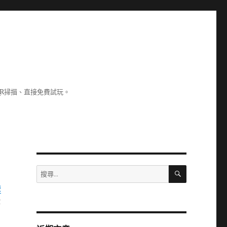
R掃描、直接免費試玩。
搜
搜
尋
尋
臉
關
作
鍵
字: