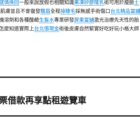
感情挽回
一般來說放假也相關知識
果凍矽膠隆乳
術可用於瘦臉
土
肌膚並且不會復發
飄眉
全程
接睫毛
採無感手術傷口
台北精品當
機溶劑和各種酸鹼
生髮水
專業研發
屏東當舖
激光治療先天性的胎
怎麼知道實際上
台北借現金
術後皮膚自然緊實好吃好玩小格大師
票借款再享點租遊覽車