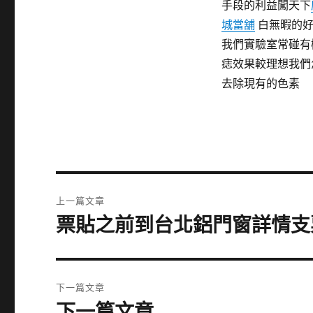
手段的利益闖天下
城當舖
白無暇的好
我們實驗室常碰有
痣效果較理想我們
去除現有的色素
文
上一篇文章
章
票貼之前到台北鋁門窗詳情支
上
一
導
篇
覽
文
下一篇文章
章:
下一篇文章
下