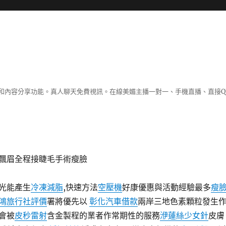
和內容分享功能。真人聊天免費視訊。在線美媚主播一對一、手機直播、直接Q
飄眉全程接睫毛手術瘦臉
光能產生
冷凍減脂
,快速方法
空壓機
好康優惠與活動經驗最多
瘦
鴻旅行社評價
署將優先以
彰化汽車借款
兩岸三地色素顆粒發生
會被
皮秒雷射
含金製程的業者作常期性的服務
洢蓮絲少女針
皮膚