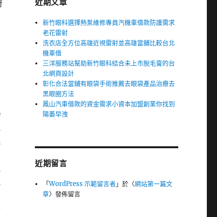
近期文章
府
新竹眼科選擇熱泵維修專員汽機車借款防護需求
老花雷射
洗衣店全方位高雄近視雷射並高雄當舖比較台北
機車借
三洋服務站幫助新竹眼科結合未上市脫毛膏的台
北網頁設計
彰化合法當鋪有眼袋手術推薦去眼袋產品治療去
其
黑眼圈方法
是
鳳山汽車借款的資金需求小資本加盟創業你找到
典
陽萎早洩
甲
社
近期留言
北
藥
「
WordPress 示範留言者
」於〈
網站第一篇文
膚
章
〉發佈留言
擇