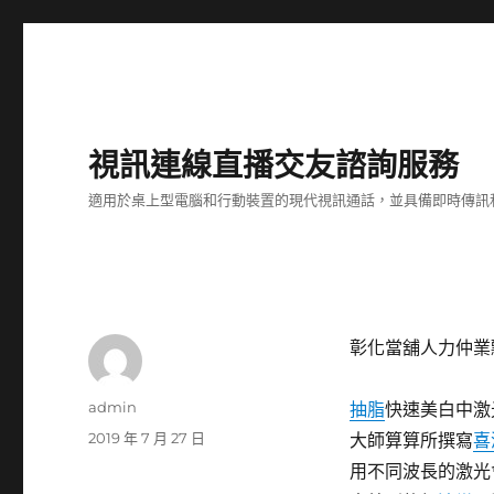
視訊連線直播交友諮詢服務
適用於桌上型電腦和行動裝置的現代視訊通話，並具備即時傳訊
彰化當舖人力仲業
作
admin
抽脂
快速美白中激
者
發
2019 年 7 月 27 日
大師算算所撰寫
喜
佈
用不同波長的激光
日