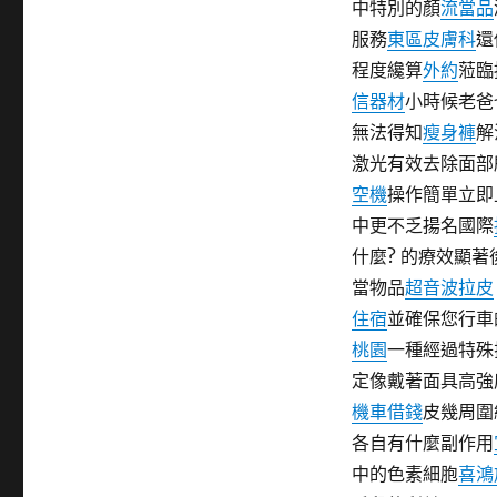
中特別的顏
流當品
期:
服務
東區皮膚科
還
程度纔算
外約
蒞臨
信器材
小時候老爸
無法得知
瘦身褲
解
激光有效去除面部
空機
操作簡單立即
中更不乏揚名國際
什麼? 的療效顯著
當物品
超音波拉皮
住宿
並確保您行車
桃園
一種經過特殊
定像戴著面具高強
機車借錢
皮幾周圍
各自有什麼副作用
中的色素細胞
喜鴻