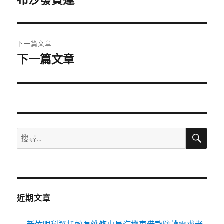
布沙發貨運
導
篇
覽
文
章:
下一篇文章
下一篇文章
下
一
篇
文
章:
搜
搜
尋
尋
關
鍵
字:
近期文章