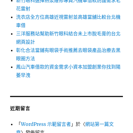
新竹眼科選擇熱泵維修專員汽機車借款防護需求老
花雷射
洗衣店全方位高雄近視雷射並高雄當舖比較台北機
車借
三洋服務站幫助新竹眼科結合未上市脫毛膏的台北
網頁設計
彰化合法當鋪有眼袋手術推薦去眼袋產品治療去黑
眼圈方法
鳳山汽車借款的資金需求小資本加盟創業你找到陽
萎早洩
近期留言
「
WordPress 示範留言者
」於〈
網站第一篇文
章
〉發佈留言