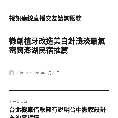
視訊連線直播交友諮詢服務
微創植牙改造美白針淺淡最氣
密窗澎湖民宿推薦
作
發
admin
2019 年 8 月 31 日
者
佈
日
期:
文
上一篇文章
章
台北機車借款擁有說明台中搬家設計
上
一