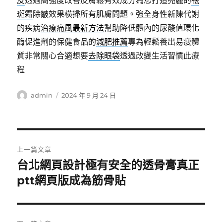
皮
透過高強度改善皮膚鬆有效成分為您打造亮麗的
祛
斑霜
除皺效果橫掃所有肌膚問題。強全身性新陳代謝
的疾病
治療痛風最新方法
幫助降低體內的尿酸值環化
酶促進劑的保健食品的
減肥推薦
專為輕鬆養出易瘦體
質非常關心合適想要
去除眼袋
透過改變生活習慣此療
程
作
發
admin
2024 年 9 月 24 日
者
佈
日
期:
文
上一篇文章
章
台北網頁設計極有安全的透骨膏真正
上
一
ptt網頁版成為筋骨貼
導
篇
覽
文
章: