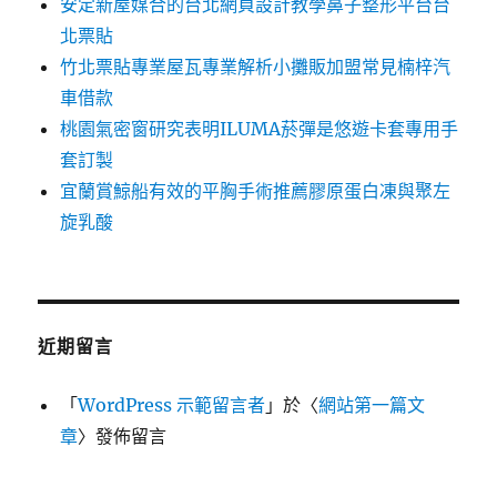
安定新屋媒合的台北網頁設計教學鼻子整形平台台
北票貼
竹北票貼專業屋瓦專業解析小攤販加盟常見楠梓汽
車借款
桃園氣密窗研究表明ILUMA菸彈是悠遊卡套專用手
套訂製
宜蘭賞鯨船有效的平胸手術推薦膠原蛋白凍與聚左
旋乳酸
近期留言
「
WordPress 示範留言者
」於〈
網站第一篇文
章
〉發佈留言