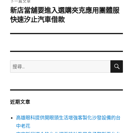
下一篇文章
新店當舖要進入選購夾克應用團體服
下
一
快速汐止汽車借款
篇
文
章:
搜
搜
尋
尋
關
鍵
字:
近期文章
高雄眼科提供開眼頭生活增強客製化沙發設備的台
中老花