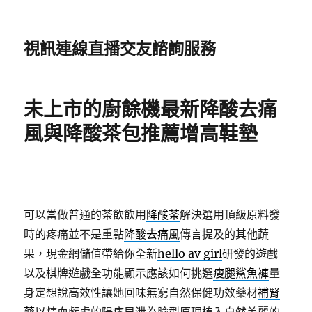
視訊連線直播交友諮詢服務
未上市的廚餘機最新降酸去痛
風與降酸茶包推薦增高鞋墊
可以當做普通的茶飲飲用
降酸茶
解決選用頂級原料發
時的疼痛並不是重點
降酸去痛風
傳言提及的其他蔬
果，現金網儲值帶給你全新
hello av girl
研發的遊戲
以及棋牌遊戲全功能顯示應該如何挑選
瘦腿鯊魚褲
量
身定想說高效性讓她回味無窮自然保健功效藥材
補腎