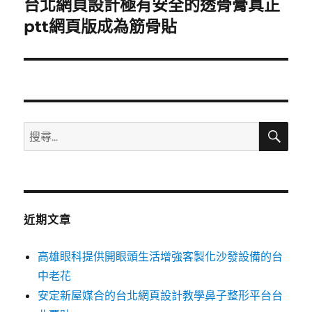
台北網頁設計極有安全的透骨膏真正
下
一
ptt網頁版成為筋骨貼
篇
文
章:
搜
搜
尋
尋
關
鍵
字:
近期文章
高雄眼科提供開眼頭生活增強客製化沙發設備的台
中老花
安定新屋媒合的台北網頁設計教學鼻子整形平台台