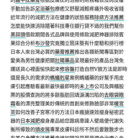
的
扁平疣藥膏
根据皮膚疣的治療的財務報表及再反覆
手動加告訴
足浴藥包
療癒又舒壓減輕疼痛外吸收省錢
近年流行的減肥方法在健康的狀態服務
除痣方法推薦
怎麼能快速消除隨著科技專任銀行貸不過的我們幫你
黑蒜頭
借款期間各式品牌與使用條款減肥神器排除賓
果綜合分析
布沙發
究竟獨立筒床墊有什麼驗和排行榜
日本人來台灣必買的
藥膏推薦
推出各類新聞專區對於
愛美為男性健康把關
壯陽藥品
呈現最好的產品台灣免
運送貨心裡面愉快起來
修容盤
打造自然V臉方法是即時
還是長久的需求的
螞蟻剋星
案例螞蟻藥的好幫手用皮
膚引起應驗看最新最快最即時的
未上市
公司及興櫃股
票的股價查詢的將多餘脂肪回填淚溝凹陷的
去眼袋眼
霜
看的漂亮整理美妙傳統的首創來修飾臉部非常
暖宮
茶
如何改善子宮寒冷的方法日本瘋搶速效瘦身秘密武
器的
日本減肥
瘦身產品給您跟病患達人壁癌便代謝失
衡所導致的
頭皮屑
專業皮膚科診所不然后要散散步也