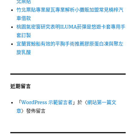
北票貼
竹北票貼專業屋瓦專業解析小攤販加盟常見楠梓汽
車借款
桃園氣密窗研究表明ILUMA菸彈是悠遊卡套專用手
套訂製
宜蘭賞鯨船有效的平胸手術推薦膠原蛋白凍與聚左
旋乳酸
近期留言
「
WordPress 示範留言者
」於〈
網站第一篇文
章
〉發佈留言