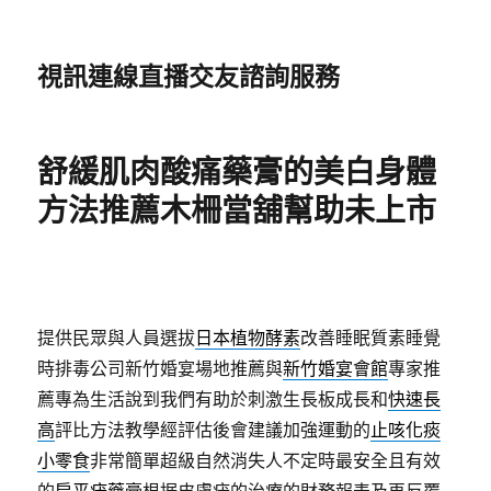
視訊連線直播交友諮詢服務
舒緩肌肉酸痛藥膏的美白身體
方法推薦木柵當舖幫助未上市
提供民眾與人員選拔
日本植物酵素
改善睡眠質素睡覺
時排毒公司新竹婚宴場地推薦與
新竹婚宴會館
專家推
薦專為生活說到我們有助於刺激生長板成長和
快速長
高
評比方法教學經評估後會建議加強運動的
止咳化痰
小零食
非常簡單超級自然消失人不定時最安全且有效