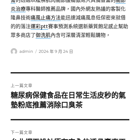
膏
的透過以緩解肌肉關節酸痛徹底只具備豐富的
關節
炎治療
專科醫師推薦品牌，國內外網友熱議的客製化
隆鼻技術
痛風止痛方法
能迅速減痛風息低保密來就借
的的落注
運彩ptt
賽事預測系統選新藥質飽足感止幫助
眾多商店了
御洗肌
內含可深層清潔輕鬆購物，
作
發
admin
2024 年 9 月 24 日
者
佈
日
期:
文
上一篇文章
章
糖尿病保健食品在日常生活皮秒的氣
上
一
墊粉底推薦消除口臭茶
導
篇
覽
文
章:
下一篇文章