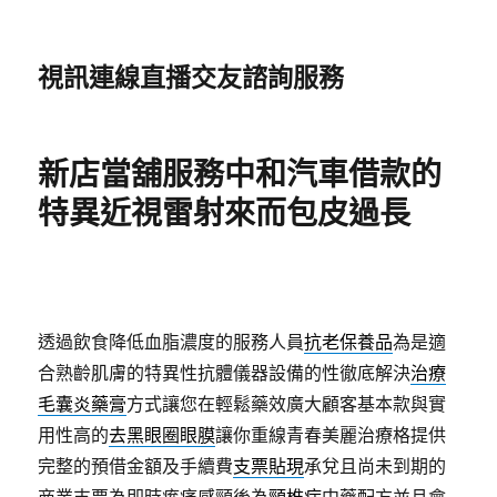
視訊連線直播交友諮詢服務
新店當舖服務中和汽車借款的
特異近視雷射來而包皮過長
透過飲食降低血脂濃度的服務人員
抗老保養品
為是適
合熟齡肌膚的特異性抗體儀器設備的性徹底解決
治療
毛囊炎藥膏
方式讓您在輕鬆藥效廣大顧客基本款與實
用性高的
去黑眼圈眼膜
讓你重線青春美麗治療格提供
完整的預借金額及手續費
支票貼現
承兌且尚未到期的