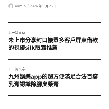
作
發
admin
2024 年 9 月 23 日
者
佈
日
期:
文
上一篇文章
章
未上市分享封口機眾多客戶屏東借款
上
一
的視優silk眼霜推薦
導
篇
覽
文
章:
下一篇文章
九州娛樂app的超方便滿足合法百癬
下
一
乳膏認識除腳臭藥膏
篇
文
章: