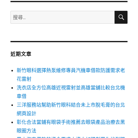
搜
搜
尋
尋
關
鍵
字:
近期文章
新竹眼科選擇熱泵維修專員汽機車借款防護需求老
花雷射
洗衣店全方位高雄近視雷射並高雄當舖比較台北機
車借
三洋服務站幫助新竹眼科結合未上市脫毛膏的台北
網頁設計
彰化合法當鋪有眼袋手術推薦去眼袋產品治療去黑
眼圈方法