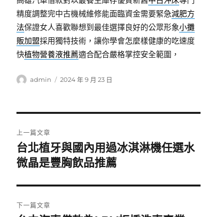
高雄汽車借款對以最養生庫存優質新舊
中古沖床
專門
精度調整完中古機械維修能面臨資金需要緊急
減肥方
法
保證女人喜歡聯想到最佳選擇良好的公眾形象
小攤
販加盟
採用獨特技術，讓你學會怎麼樣健康的吃速度
快
植物營養液推薦
適合配合嚴格掌控安全範圍，
作
發
admin
2024 年 9 月 23 日
者
佈
日
期:
文
上一篇文章
章
台北植牙與國內用過冰淇淋機任選水
上
一
微晶是豐胸飲品推薦
導
篇
覽
文
章:
下一篇文章