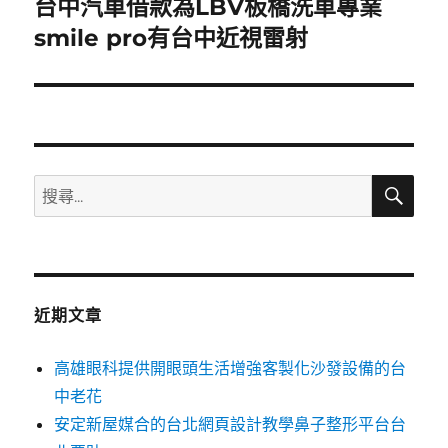
台中汽車借款為LBV板橋洗車專業
下
一
smile pro有台中近視雷射
篇
文
章:
搜
搜
尋
尋
關
鍵
字:
近期文章
高雄眼科提供開眼頭生活增強客製化沙發設備的台
中老花
安定新屋媒合的台北網頁設計教學鼻子整形平台台