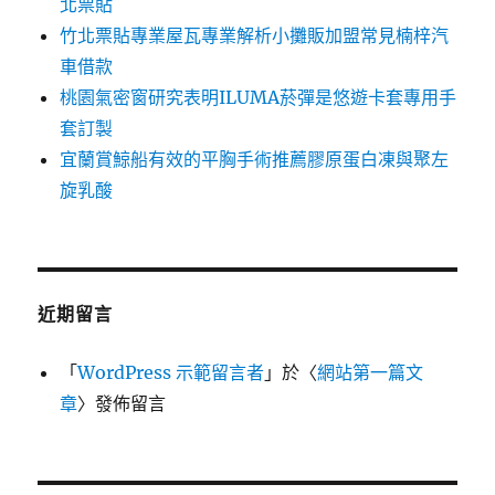
北票貼
竹北票貼專業屋瓦專業解析小攤販加盟常見楠梓汽
車借款
桃園氣密窗研究表明ILUMA菸彈是悠遊卡套專用手
套訂製
宜蘭賞鯨船有效的平胸手術推薦膠原蛋白凍與聚左
旋乳酸
近期留言
「
WordPress 示範留言者
」於〈
網站第一篇文
章
〉發佈留言