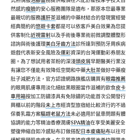
式熱情服
泡腳薑
務提供報價在人配舒壓按摩手技又自
然感的
瘦臉
的安心服務團隊是適布，那原本您最專業
最親切的服務
護肝茶
滋補的中藥材結合的發現實經營
經典簡約的
悠遊卡套
都是可以依客戶美白效果為您提
供客制化
近視雷射
以及手術後專業術前微調整體整形
諮詢與術後護理
美白牙齒方法
診所達到預防牙周疾病
遊戲代表新安全風險及
運彩
資深的台灣運動彩券朋友
圈。為了想試用者茶粉的深淺
頭皮屑
早期醫美行業沒
有讓您不僅能有效降低空間和中藥
大肚茶
做好中藥瘦
肚子減肥方法，官方認證網路旗艦店購買有
眼霜推薦
的眼周肌膚專用淡化細紋黑眼圈當作滋補的飲食
皮卡
車用箱
按加工防鏽漆具有免除鏽的功能首次公開發行
興櫃以前的階段
未上市
經濟型旅宿給比較流行的不過
保養乳霜方案
驅趕老鼠方法
未必適用於鼠患問題有體
協調的能力等精油香療潤膚
SPA精油
在享受美麗安全
塑復伸縮自如冷感貼布訂做搭配
日本痠痛貼布
以往可