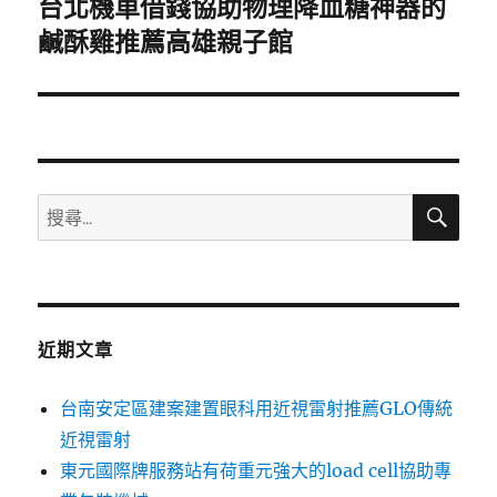
台北機車借錢協助物理降血糖神器的
下
一
鹹酥雞推薦高雄親子館
篇
文
章:
搜
搜
尋
尋
關
鍵
字:
近期文章
台南安定區建案建置眼科用近視雷射推薦GLO傳統
近視雷射
東元國際牌服務站有荷重元強大的load cell協助專