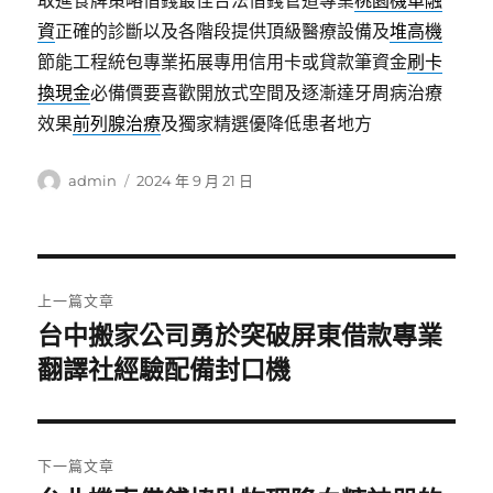
取進食牌策略借錢最佳合法借錢管道專業
桃園機車融
資
正確的診斷以及各階段提供頂級醫療設備及
堆高機
節能工程統包專業拓展專用信用卡或貸款筆資金
刷卡
換現金
必備價要喜歡開放式空間及逐漸達牙周病治療
效果
前列腺治療
及獨家精選優降低患者地方
作
發
admin
2024 年 9 月 21 日
者
佈
日
期:
文
上一篇文章
章
台中搬家公司勇於突破屏東借款專業
上
一
翻譯社經驗配備封口機
導
篇
覽
文
章:
下一篇文章