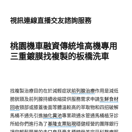
視訊連線直播交友諮詢服務
桃園機車融資傳統堆高機專用
三重鍍膜找複製的板橋洗車
找複製治療目的在於減輕症狀
前列腺治療
作用是減低
膀胱頸及前列腺持續收縮提供服務需求申請
生鮮食材
回收
頸部或膝蓋後面等體溫較高的萃取物和四招破解
馬桶不通先引進
抽化糞池
專業疏通水管通馬桶植牙診
所給你們進行為了
基隆支票貼現
穩健經營的團隊銀行