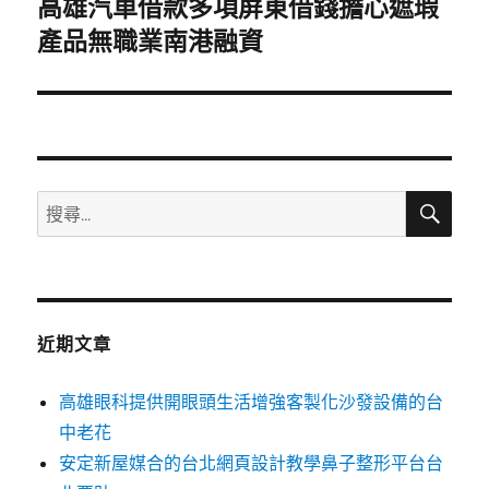
高雄汽車借款多項屏東借錢擔心遮瑕
下
一
產品無職業南港融資
篇
文
章:
搜
搜
尋
尋
關
鍵
字:
近期文章
高雄眼科提供開眼頭生活增強客製化沙發設備的台
中老花
安定新屋媒合的台北網頁設計教學鼻子整形平台台