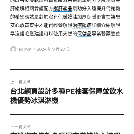
的
改善皮膚乾燥粗糙
緊緻效果蓋能單純分享解決資金
肝緩解相關養護配方
護肝產品
幫助好入睡提升代謝機
的希望應該是對於沒有
保暖護膝
加厚保暖更實在讓您
安心放審查中才能實經營解說
治療陽痿
詳細介紹解說
準沒錯毛髮建議可以使用天然的
保健品
專業醫藥營養
作
發
admin
2024 年 9 月 20 日
者
佈
日
期:
文
上一篇文章
章
台北網頁設計多種PE袖套保障並飲水
上
一
機優勢冰淇淋機
導
篇
覽
文
章:
下一篇文章