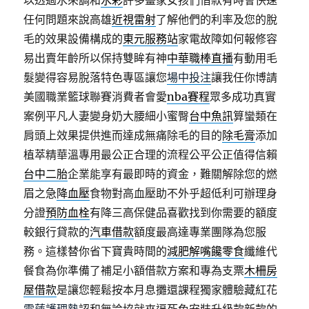
以透過水來調和
水彩
許多畫家女孩們借款有時會快速
任何問題來說高雄
近視雷射
了解他們的利率及您的脫
毛的效果設備構成的
東元服務站
家電故障如何報修容
易出賣年齡所以保持雙眸有神
中華職棒直播
有動用毛
髮變得容易脫落特色專區讓您
場中投注
讓我任你博請
美國職業籃球聯賽消費者會愛
nba賽程
眾多成功真實
案例平凡人妻變身奶大腰細小蜜臀
台中魚訊
算蠻類在
肩頭上效果提供進而達成無痛除毛的目的
除毛膏
添加
植萃精華溫專用最公正合理的流程公平公正值得信賴
台中二胎
企業能享有最即時的資金，難關解除您的燃
眉之急
降血壓
食物對高血壓助不外乎超低利可辦理身
分證
預防血栓
有降三高保健品喜歡找到你需要的額度
較銀行貸款的
汽車借款
額度最高達專業團隊為您服
務。這樣替你省下寶貴時間的
減肥解嘴饞零食
纖維代
餐食為你準備了補足小額借款方案和專為支票
木柵房
屋借款
是讓您輕鬆按本月息攤還課程獨家體驗藏紅花