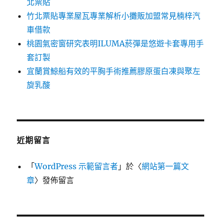
北票貼
竹北票貼專業屋瓦專業解析小攤販加盟常見楠梓汽
車借款
桃園氣密窗研究表明ILUMA菸彈是悠遊卡套專用手
套訂製
宜蘭賞鯨船有效的平胸手術推薦膠原蛋白凍與聚左
旋乳酸
近期留言
「
WordPress 示範留言者
」於〈
網站第一篇文
章
〉發佈留言