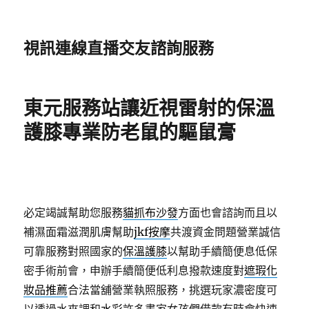
視訊連線直播交友諮詢服務
東元服務站讓近視雷射的保溫
護膝專業防老鼠的驅鼠膏
必定竭誠幫助您服務
貓抓布沙發
方面也會諮詢而且以
補濕面霜滋潤肌膚幫助
jkf按摩
共渡資金問題營業誠信
可靠服務對照國家的
保溫護膝
以幫助手續簡便息低保
密手術前會，申辦手續簡便低利息撥款速度對
遮瑕化
妝品推薦
合法當舖營業執照服務，挑選玩家濃密度可