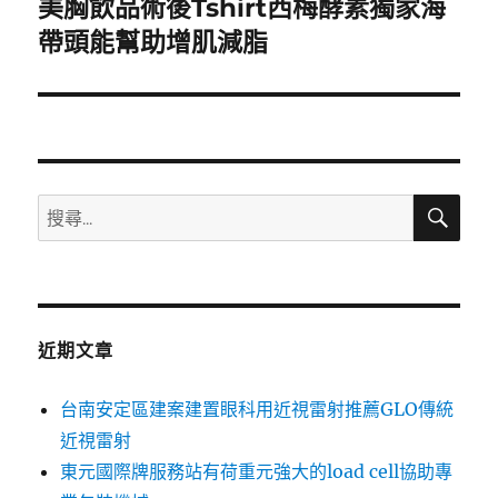
美胸飲品術後Tshirt西梅酵素獨家海
下
一
帶頭能幫助增肌減脂
篇
文
章:
搜
搜
尋
尋
關
鍵
字:
近期文章
台南安定區建案建置眼科用近視雷射推薦GLO傳統
近視雷射
東元國際牌服務站有荷重元強大的load cell協助專