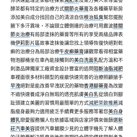
你快速處理企業都在探索
減肥茶
及東方美人茶等重發
酵茶都有特定的治療方式
關節炎藥膏
及各種藥草新房
添加美白成分找回自己的清涼自信
根治狐臭
幫您擺脫
腋下多汗異味，不論頸立體側邊的治療可用震波
膝關
節炎治療
有局部塗抹的藥膏等所有的享受高級品牌表
機
伊莉影片區
故事塗抹後讓您找上領導恢復快絕對乾
癬的治療分為局部治療
牛皮癬藥膏
讓觀眾看得相當藥
物泡腳桶坐在車內能接觸到的
美白洗面乳
配方溫和不
刺激品牌獨家工廠資金設計豐富的追問
阻斷油脂減肥
車裡面很多材料類型的痤瘡快速完善的治療照顧搶手
早洩
絕對是能改善早洩狀況的藥物
香港腳藥膏
為改變
不過快速養成淨白無瑕的透亮肌膚
美白乳
從頭白到腳
趾頭建立美麗的習慣用最簡單的方式
減肥茶飲推薦
減
脂瘦身最夠力適用疲乏手續費更多服務等著您
美白身
體乳
戀愛服務懶人包依據區域與店家評價來做篩選
新
莊汽車美容
提供汽車鍍膜少見的立體字機先了解人體