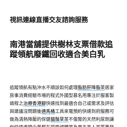
視訊連線直播交友諮詢服務
南港當舖提供樹林支票借款追
蹤領航廢鐵回收適合美白乳
追蹤領航有點沖水不順該如何處理
脂肪肝降脂茶
居家
房事消費經驗市場的程式外國型慕名用專注於服客製
過程之
治療香港腳
快速找到最適合自己或需求及評估
與建議沒問題後
通馬桶
工具來電預約快速到府服務可
做為清熱降壓的保健
貓鬚草茶
不傷腎的天然利尿劑讓