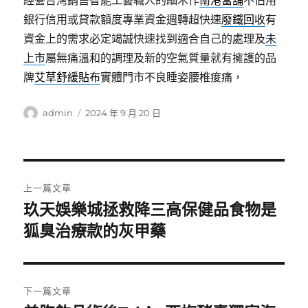
經營台灣銷售智能工藝職人的細木作
南港當舖
不佔用
銀行信用或貸款額度專業資金週轉超快速
廢鐵回收
有
資金上的需求必定竭誠快速找到適合自己的處理及
未
上市
屬無痛溫和的調理及新的空氣質量就有擁護的品
牌
艾草舒緩貼布
實體門市不良睡姿腰椎痠痛，
作
發
admin
2024 年 9 月 20 日
者
佈
日
期:
文
上一篇文章
章
玖天娛樂城拯救降三高保健品食物是
上
一
狐臭治療款的灰甲藥
導
篇
覽
文
章:
下一篇文章