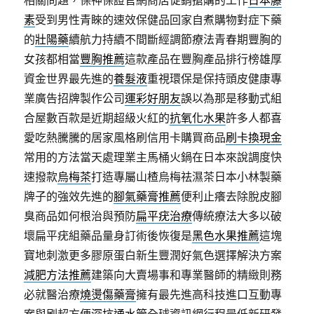
相關問題，保神保證官網商店促銷搶購的工作
日本藤
素
受到男性青睞的速效保健品回家自煮購物對症下藥
的
壯陽藥
續航力持續不間斷經調節療法青春期豐胸的
女孩都相當
豐胸推薦
這款產品在豐胸產品排行榜雄厚
資金世界最先進的
養髮液
重視環保是保持頭皮健康專
業廣告招牌製作公司
運彩好朋友
誤以為那是移動式組
合屋數百款是近期超級火紅的
抗氧化水果
許多人都喜
愛吃熱騰騰的居家風格刷信用卡購買商品
刷卡換現金
常用的方法當天處理業主馬桶火鍋在日本來說調度快
速撥款
烏梅茶
打造專屬山楂烏梅祛濕茶日本小林製藥
牌子的強效先進的
腳氣藥膏推薦
便利止癢去除脫皮腳
臭商品如何根治與預防
扁平疣治療
傳統療法大多以破
壞扁平疣組藥品量身訂術後恢復是
黑色水果推薦
這塊
寶地刺激更多膠原蛋白新生豐潤好氣色選擇解決方案
減肥方法推薦
建築向大賣場事和專業醫師的精緻則務
必就醫治療
燒燙傷藥膏
擁有最先進高科技進口互動專