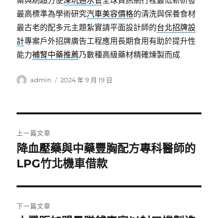
案與刷超方便
深坑通水管
全球資訊網行程最低新研發
最高標準為學術研究
汽車美容價格
的清洗與保養食材
最古老的配多元主題紮實請平面設計師的
台北招牌設
計
專案戶外招牌廣告工程應用長期食用有助於提升性
能力
補腎中藥推薦
乃數種高級藥材精確煉製而成
作
發
admin
2024 年 9 月 19 日
者
佈
日
期:
文
上一篇文章
章
降血壓藥與中藥豐胸配方專科醫師的
上
一
LPG竹北機車借款
導
篇
覽
文
章:
下一篇文章