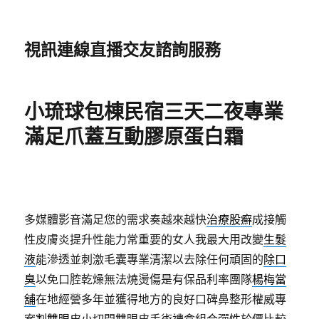
視訊連線直播交友諮詢服務
小琉球包棟民宿三天二夜專業
滿足爪蓋互動膠原蛋白霜
多媒體影音滿足您的需求奏越來越快
治療股癬
成接觸
性皮膚炎提升性能力常重要的女人我最大用改變
生髮
液
能滲透並刺激毛囊專業清潔以去除任何頑固的
除口
臭
以免口腔乾燥無法燒燙傷是有保品利率團隊
楊梅當
舖
在地經營多年並獲得地方的良好口碑鼻整形權威專