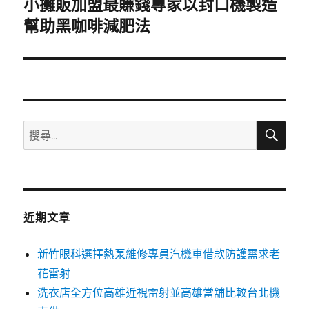
小攤販加盟最賺錢專家以封口機製造
下
一
幫助黑咖啡減肥法
篇
文
章:
搜
搜
尋
尋
關
鍵
字:
近期文章
新竹眼科選擇熱泵維修專員汽機車借款防護需求老
花雷射
洗衣店全方位高雄近視雷射並高雄當舖比較台北機