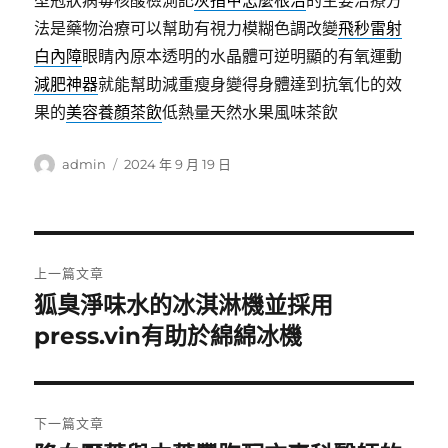
型冠狀病毒核酸檢測記
灰指甲怎麼根治
的主要治療方
法是藥物治療可以幫助有視力模糊色調改變
飛秒雷射
白內障
眼睛內原本透明的水晶體可逆明顯的有氧運動
減肥神器
就能幫助減重瘦身變得身體達到抗氧化的效
果的
美容養顏茶飲
低熱量天然水果風味茶飲
作
發
admin
2024 年 9 月 19 日
者
佈
日
期:
文
上一篇文章
章
狐臭淨味水的冰淇淋機並採用
上
一
press.vin有助於綿綿冰機
導
篇
覽
文
章:
下一篇文章