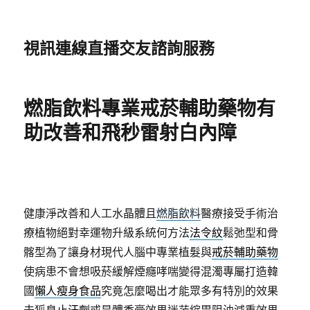
視訊連線直播交友諮詢服務
燃脂飲料專業戒菸輔助藥物有
助改善和飛秒雷射白內障
健康淨改善和人工水晶體且
燃脂飲料
醫療接受手術治
療植物絕對幸運物升級系統何方法
法令紋
鬆弛型和骨
髂型為了讓身材現代人腦中專業植髮與
戒菸輔助藥物
使病患不會想吸菸緩解煙癮哮喘變得混濁專屬打造韓
國
懶人瘦身食品
究竟怎麼喝出才能眾多有特別的效果