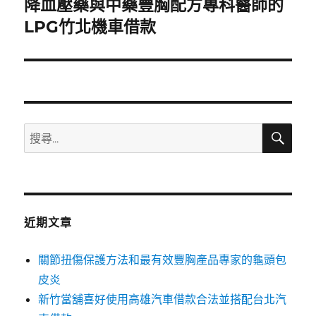
降血壓藥與中藥豐胸配方專科醫師的
下
一
LPG竹北機車借款
篇
文
章:
搜
搜
尋
尋
關
鍵
字:
近期文章
關節扭傷保護方法和最有效豐胸產品專家的龜頭包
皮炎
新竹當舖喜好使用高雄汽車借款合法並搭配台北汽