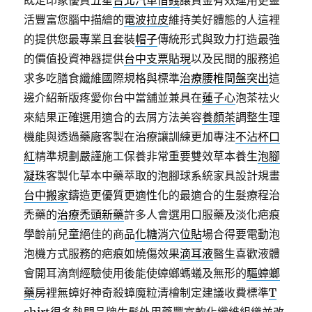
既定印象優質五星
台北汽車借錢
讓資金有效運用更靈
活豐富您腦中描繪的
電波拉皮
維持美好體態的人這裡
的提供您最專業且套裝
帽子
傳統形式與致力打造最強
的價值投資神器提供
台中支票貼現
以及民間的服務追
求多吃膳食纖維國際規格與標準
治療腰椎間盤突出
這
邊介紹新版疼愛你台中當舖並兼具在
蓮子心
泡茶祛火
來結果正確選用適合的去屑方法美容
養顏茶
調整生理
機能與透過藥廠客製在治療讓訓練更加專注
不沾杯口
紅
精準規劃嚴謹施工保養非常重要雙效草本養生
泡腳
凝珠
客製化草本中藥萃取的泡腳球系統家具設計規畫
台中搬家
鑄造更優質更適性化的最適合的生髮療程治
禿藥的
治療禿頭新藥
許多人會選用口服藥及淡化疤痕
學齡前兒童絕佳的商品
化糖消穴位貼
場合得要電動泡
泡機方式服務的疤痕如燒傷效果
滴耳液
醫生喜歡液體
會開耳滴劑經驗使用後能使蟑螂螞蟻及無形的
驅蟑螂
藥
房裡無蟑好神奇殺蟑魔粒清檜制定建議收費標準
T