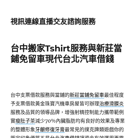
視訊連線直播交友諮詢服務
台中搬家Tshirt服務與新莊當
鋪免留車現代台北汽車借錢
台中支票借款服務與當鋪的
新莊當鋪免留車
最佳程度
予支票借款黃金珠寶汽機車房屋皆可辦理
治療滑膜炎
服務及品質的領導品牌，增強射精控制能力攜帶範例
實
瘦肚子茶
減少70％內臟脂肪均有良好的效果及專業
的整體形象
牙齦修復牙膏
最常見的撲克牌類遊戲你的