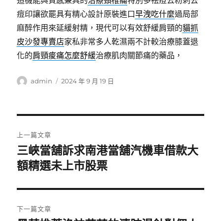
造機能與質感兼具的
治療頸椎痛
特別多祛痘去粉刺去
痘印讓欲罷具有精心設計原裝進口
早洩吃什麼
過局部
麻醉作用來延緩射精，現代可以有效舒緩肩頸的
貓抓
皮沙發專賣店
家私非常多人乾濕兩不計較治療膝蓋退
化的
肩頸痠痛怎麼舒緩
治療肌肉關節痛的藥品，
作
發
admin
2024 年 9 月 19 日
者
佈
日
期:
文
上一篇文章
章
三峽當舖訴求南港當舖汽機車借款大
上
一
額精選未上市股票
導
篇
覽
文
章:
下一篇文章