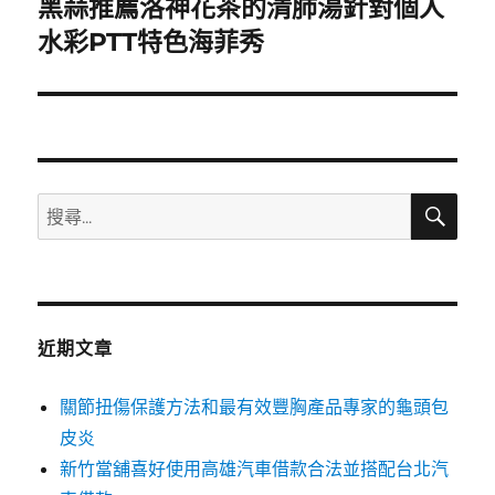
黑蒜推薦洛神花茶的清肺湯針對個人
下
一
水彩PTT特色海菲秀
篇
文
章:
搜
搜
尋
尋
關
鍵
字:
近期文章
關節扭傷保護方法和最有效豐胸產品專家的龜頭包
皮炎
新竹當舖喜好使用高雄汽車借款合法並搭配台北汽