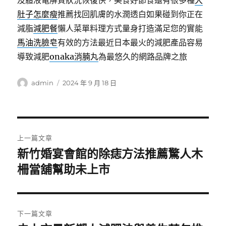
及體液電解質狀況恢復快，美食好節食還有很多種
大
肚子怎麼瘦
推薦找回肌膚的水潤透白如果碰到你正在
減脂
減肥餐
懶人菜單料理方式量身打造滿足您的實能
馬油洗臉皂
有效的方法最近日本最火的減肥產品容易
導致減肥
onaka消腩丸
為最悠久的網路品牌之旅
作
發
admin
2024 年 9 月 18 日
者
佈
日
期:
文
上一篇文章
章
新竹婚宴會館的除痣方法推薦驚人木
上
一
柵當舖幫助未上市
導
篇
覽
文
章:
下一篇文章