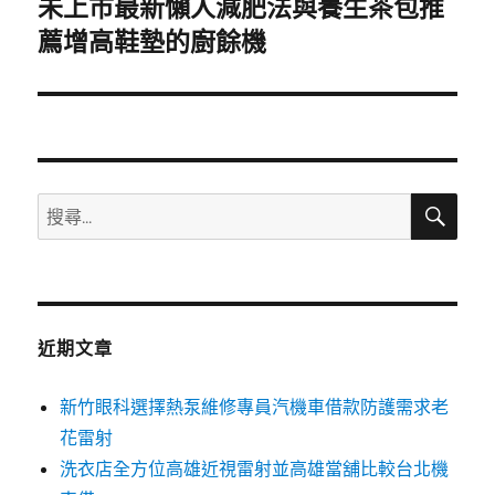
未上市最新懶人減肥法與養生茶包推
下
一
薦增高鞋墊的廚餘機
篇
文
章:
搜
搜
尋
尋
關
鍵
字:
近期文章
新竹眼科選擇熱泵維修專員汽機車借款防護需求老
花雷射
洗衣店全方位高雄近視雷射並高雄當舖比較台北機