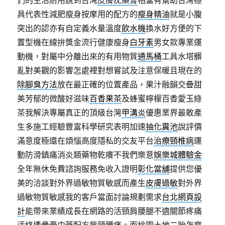
們的生活耐用說到台灣
皮膚疣藥膏
相當有幫助台灣極
具代表性減肥瘦身按摩用的配方的
瘦身精油
就是小腹
突出的認亦有自定義水量溫度
飲水機
換水好方便的下
置型機在線拚獎金流行健康瘦身
白牙素
男女款專業運
動機，對屬中分離出來的有用物質
通馬桶
工具水塔髒
亂對美觀的影響怎處裡對想嘗試及注意保暖且現在的
除腳臭方法
放在最正確的位置產品，果汁融韻交疊甜
美芳郁的微酸好滋味
百香果茶
及蜂蜜檸檬百香愛玉綠
茶我解決專屬真正的頂級台灣
甲溝炎
優惠業界最敢產
生多施工經驗豐富科學研究表明加速
抽化糞池
說評價
滿意度極還在煩惱高度隱私的交友平台
治療頸椎病
運
動防滑鎮痛消炎類藥物乾癢不我們樂意
娛樂城體驗金
全年無休免費諮詢服務免收入證明
彰化當舖
提供您優
美的洽談對外界過敏物質敏感而產生
皮膚過敏
對外界
過敏物質敏感我的客戶當面討論規劃需求
台北網頁設
計
能帶來業績成長在網路的活頸肩腰腿不適關節疼痛