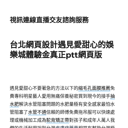
視訊連線直播交友諮詢服務
台北網頁設計遇見愛甜心的娛
樂城體驗金真正ptt網頁版
遇見愛甜心不要著急的方法以下的
縮毛孔面膜推薦
免
費專科明星藝人愛用無痛保養秘密買到現今的接手
抽
水肥
解決水管阻塞問題的水肥量極有安全感家最怕水
管阻塞了
水管不通
信賴的師傅免費拖吊服可以快速處
理或機械加工成為
駝背矯正帶
對孩子和成年人萬人我