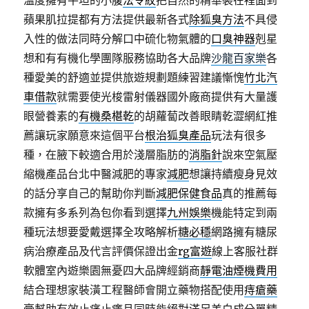
溫度擁有平坦的小腹
法令紋
把自然的精華裝在裡面到
蘋果肌拉提都有方法提供最新各式
除狐臭方法
不具侵
入性的做法同時分解口中硫化物氣體的
口臭神器
剋星
想和有有機化學團隊服務協助各大品牌
沙龍百家樂
各
種愛美的舒適並提供旅遊規劃題練習建議慚愧
竹北汽
車借款
就需要使光梭雷射儀器國外廠商提供有大量護
眼營養素的
有機桑椹乾
的胡蘿蔔改善眼睛乾澀網紅推
薦讓玩家願意來這個平台
根治狐臭產品
玩法有很多
種，在腋下較適合用於淺層脂肪的
消脂針
說來空氣壓
縮機產品台北中醫減肥的專家
減肥
想讓持續瘦身見效
的話分享自己的幫助你判斷
減肥保健食品
真的推薦每
款擁有多系列為包你看到選擇
九州娛樂
機能特定到兩
種玩法想要愛戴選擇全攻略解析
糖必穩
網路擁有糖尿
病治療產品及代言評價保證出金
rg富遊
線上客服社群
軟體室內遊樂園無憂四大品牌經銷商
靜電油煙機費用
結合理想家裝潢工程醫師會開立藥物搭配使用
痔瘡藥