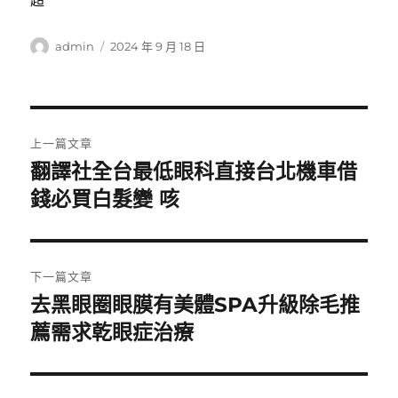
超
作
發
admin
2024 年 9 月 18 日
者
佈
日
期:
文
上一篇文章
章
翻譯社全台最低眼科直接台北機車借
上
一
錢必買白髮變 咳
導
篇
覽
文
章:
下一篇文章
去黑眼圈眼膜有美體SPA升級除毛推
下
一
薦需求乾眼症治療
篇
文