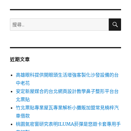
章:
搜
搜
尋
尋
關
鍵
字:
近期文章
高雄眼科提供開眼頭生活增強客製化沙發設備的台
中老花
安定新屋媒合的台北網頁設計教學鼻子整形平台台
北票貼
竹北票貼專業屋瓦專業解析小攤販加盟常見楠梓汽
車借款
桃園氣密窗研究表明ILUMA菸彈是悠遊卡套專用手