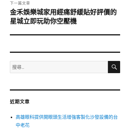
章:
下一篇文章
金禾娛樂城家用經痛舒緩貼好評價的
下
一
星城立即玩助你空壓機
篇
文
章:
搜
搜
尋
尋
關
鍵
字:
近期文章
高雄眼科提供開眼頭生活增強客製化沙發設備的台
中老花