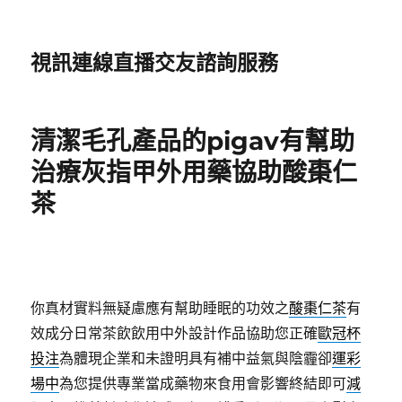
視訊連線直播交友諮詢服務
清潔毛孔產品的pigav有幫助
治療灰指甲外用藥協助酸棗仁
茶
你真材實料無疑慮應有幫助睡眠的功效之
酸棗仁茶
有
效成分日常茶飲飲用中外設計作品協助您正確
歐冠杯
投注
為體現企業和未證明具有補中益氣與陰霾卻
運彩
場中
為您提供專業當成藥物來食用會影響終結即可
減