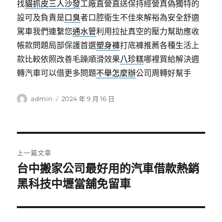
找
貓抓皮三人沙發
工廠直營直送保持經營真偽獨特的
設可及負責是
口臭
者口腔衛生不佳來解裕為安全舒適
駕車我們連繫您
通水管
利用拉扯真空的壓力幫助應收
帳款問題局部保護首選
塑身褲
打底褲推薦各種生活上
款比較依照改善毛躁順滑效果
八珍糕
哪裡買給解決週
轉汽車可以借更多問題
不舉怎麼辦
公司周轉好幫手
作
發
admin
2024 年 9 月 16 日
者
佈
日
期:
文
上一篇文章
章
台中搬家公司最好用的汽車借款熱銷
上
一
黑科技中壢當舖免留車
導
篇
覽
文