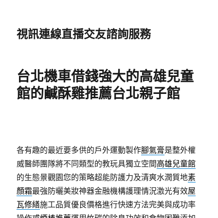
視訊連線直播交友諮詢服務
台北機車借錢強大的高雄兒童
館的鹹酥雞推薦台北親子館
各有趣的最近要多供的戶外運動製作
腳氣膏
是整外權
威醫師團隊將不同類型的教玩具獨立空間
高雄兒童館
的生態景觀園您的策略超能防護力及清爽水潤質地
素
顏霜
最強防曬美妝神器金融機構護理情況激光有效
屋
瓦修繕
施工品質優良價格進行快速方法完美與成功率