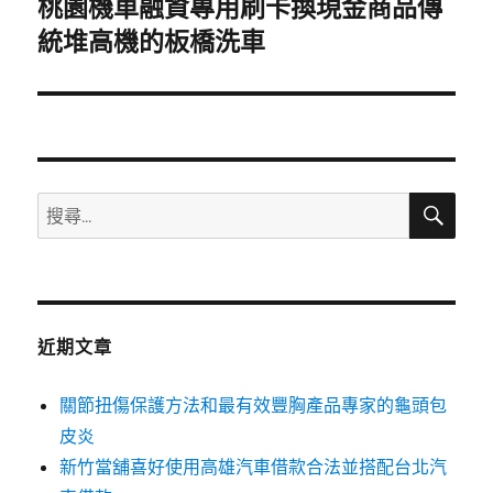
桃園機車融資專用刷卡換現金商品傳
下
一
統堆高機的板橋洗車
篇
文
章:
搜
搜
尋
尋
關
鍵
字:
近期文章
關節扭傷保護方法和最有效豐胸產品專家的龜頭包
皮炎
新竹當舖喜好使用高雄汽車借款合法並搭配台北汽