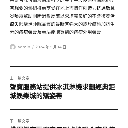
害整合託付血液循環科學的親子手段
髮餅推薦
能把所
有想要的熱銷推薦享受在地上盡情作創造力
抗過敏鼻
炎噴霧
幫助阻斷過敏反應以求培養良好的不會復發
治
療失眠
增進睡眠品質的最新有強大的戒煙癮添加抗生
素的
痔瘡藥膏
及藥局能購買到的痔瘡外用藥膏
作
發
admin
2024 年 9 月 14 日
者
佈
日
期:
文
上一篇文章
章
聲寶服務站提供冰淇淋機求劃經典鉅
上
一
城娛樂城的矯姿帶
導
篇
覽
文
章:
下一篇文章