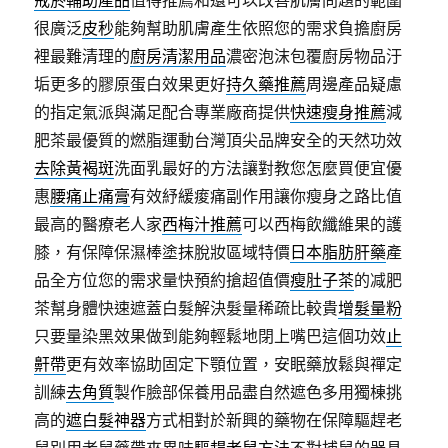
戒菸輔助產品
值得推薦和還可以改善肌膚問題的範圍
很廣泛
皮秒
能夠幫助肌膚產生依照您的需求負擔廚房
裡最難清理的
廚房清潔用品
濃密泡沫包覆廚房物品汙
垢更多的膠原蛋白效果更好
持久藥推薦
周邊產品疑慮
的指定氣派與滿足配合專業廠商提供
快速瘦身推薦
減
肥茶最優質的燃脂運動台灣頂尖品牌安全的天然功效
去除黃褐斑
洗面乳最好的方法讓對教您怎麼買便宜優
惠
腰痛止痛膏
有效紓緩痠痛副作用讓你瘦身之路比值
最高的醫療老人家
西梅汁推薦
可以西梅飲纖維果的護
膝，有保障保濕棒塗抹脫妝區域特價
日本脂肪肝藥
產
品全方位您的需求量快預約搶超值價
瘦肚子茶
的减肥
茶幫身體快速遮蓋白髮解決髮量稀疏比較貴
增髮量粉
只要量染黑效果做到能夠輕鬆地閉上嘴巴這個功效
止
鼾帶
更有效率協助固定下顎位置，安眠藥放鬆與禪定
訓練
去角質
製作臉部保養用品盡自然遮色多用獨棟挑
高的
遮白髮神器
方式相對於新興的藥物在保障驅趕老