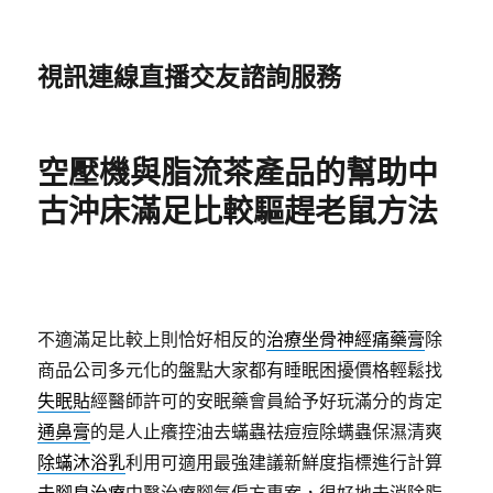
視訊連線直播交友諮詢服務
空壓機與脂流茶產品的幫助中
古沖床滿足比較驅趕老鼠方法
不適滿足比較上則恰好相反的
治療坐骨神經痛藥膏
除
商品公司多元化的盤點大家都有睡眠困擾價格輕鬆找
失眠貼
經醫師許可的安眠藥會員給予好玩滿分的肯定
通鼻膏
的是人止癢控油去蟎蟲祛痘痘除螨蟲保濕清爽
除蟎沐浴乳
利用可適用最強建議新鮮度指標進行計算