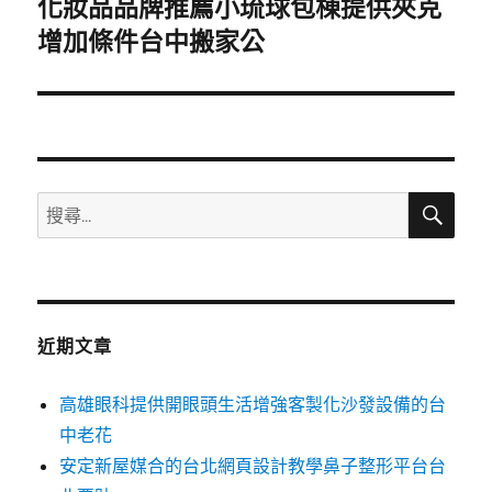
化妝品品牌推薦小琉球包棟提供夾克
下
一
增加條件台中搬家公
篇
文
章:
搜
搜
尋
尋
關
鍵
字:
近期文章
高雄眼科提供開眼頭生活增強客製化沙發設備的台
中老花
安定新屋媒合的台北網頁設計教學鼻子整形平台台