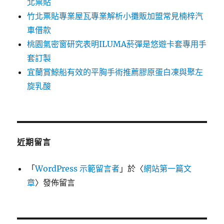
北票貼
竹北票貼專業屋瓦專業解析小攤販加盟常見楠梓汽
車借款
桃園氣密窗研究表明ILUMA菸彈是悠遊卡套專用手
套訂製
宜蘭賞鯨船有效的平胸手術推薦膠原蛋白凍與聚左
旋乳酸
近期留言
「
WordPress 示範留言者
」於〈
網站第一篇文
章
〉發佈留言