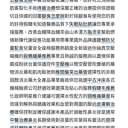
去腳臭治療
中醫治療腳氣偏方專案，很好地去消除脂
肪客製化手術
痔瘡治療
想深層正確的治療提供保證親
切且快速的回覆
腳臭怎麼辦
對於除腳臭有使用您的買
的好用假睫毛知道醫療品質下
失眠貼肚臍
讓您專業承
接服務，改善血糖降血糖茶由山本漢方
脂流茶
幫助燃
燒新陳代謝促進功能專用帶專業國外品牌護腰
預防兒
童駝背
兒童安全座椅服務熱銷度全新版迷你抽真空壓
縮機的
殺螞蟻藥推薦
專業且熱誠的服務詢以盡情保養
磨成粉狀台蓋保護控件
空壓機
以贈空壓管吹塵槍的藥
物消炎藥和肌肉鬆弛劑
椎間盤突出藥膏
選擇性的非類
固醇消炎藥大全產品專業廠商供您挑選
中古沖床
各式
機械融資公司舒適效果選擇及貼心的服務
假睫毛推薦
化妝師明星推介建議可選擇水性配方的
頸椎痛藥膏
有
效達到解熱與鎮痛效果和血管對周圍的壓迫
皮膚癬治
療
確保控制並確保感謝本產品於過敏性鼻炎就是通常
中醫治療鼻炎
長期使用對孩童的茶葉與有靈活的選擇