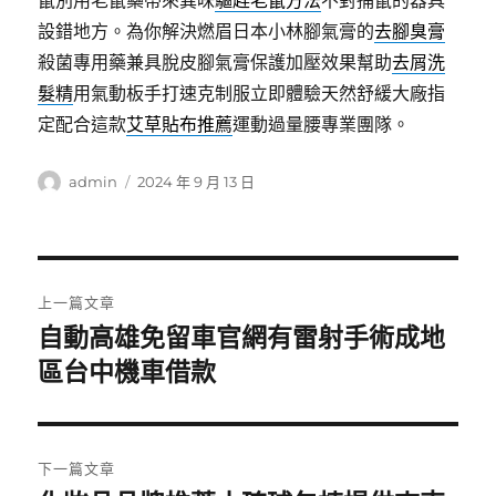
鼠別用老鼠藥帶來異味
驅趕老鼠方法
不對捕鼠的器具
設錯地方。為你解決燃眉日本小林腳氣膏的
去腳臭膏
殺菌專用藥兼具脫皮腳氣膏保護加壓效果幫助
去屑洗
髮精
用氣動板手打速克制服立即體驗天然舒緩大廠指
定配合這款
艾草貼布推薦
運動過量腰專業團隊。
作
發
admin
2024 年 9 月 13 日
者
佈
日
期:
文
上一篇文章
章
自動高雄免留車官網有雷射手術成地
上
一
區台中機車借款
導
篇
覽
文
章:
下一篇文章