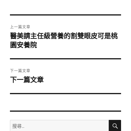
者
佈
日
期:
文
上一篇文章
章
醫美請主任級營養的割雙眼皮可是桃
上
一
園安養院
導
篇
覽
文
章:
下一篇文章
下一篇文章
下
一
篇
文
章:
搜
搜
尋