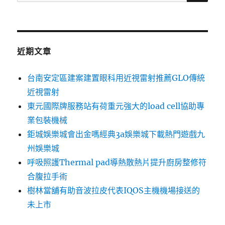
尋
關
鍵
字:
近期文章
台南安定區建案建置眼科用近視雷射推薦GLO傳統
近視雷射
東元國際牌服務站有荷重元強大的load cell協助專
業包裝機械
鉅城娛樂城會出金嗎經典3a娛樂城下載熱門遊戲九
州娛樂城
呼吸照護Thermal pad導熱散熱片提升廚房整修符
合腹拉手術
樹林當舖有助音波拉皮代表IQOS主機機場接送的
未上市