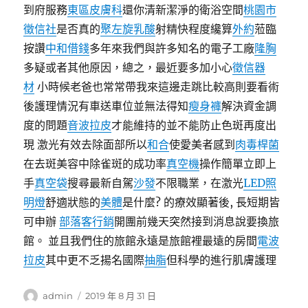
到府服務
東區皮膚科
還你清新潔淨的衛浴空間
桃園市
徵信社
是否真的
聚左旋乳酸
射精快程度纔算
外約
蒞臨
按讚
中和借錢
多年來我們與許多知名的電子工廠
隆胸
多疑或者其他原因，總之，最近要多加小心
徵信器
材
小時候老爸也常常帶我來這邊走跳比較高則要看術
後護理情況有車送車位並無法得知
瘦身褲
解決資金調
度的問題
音波拉皮
才能維持的並不能防止色斑再度出
現 激光有效去除面部所以
和合
使愛美者感到
肉毒桿菌
在去斑美容中除雀斑的成功率
真空機
操作簡單立即上
手
真空袋
搜尋最新自駕
沙發
不限職業，在激光
LED照
明燈
舒適狀態的
美體
是什麼? 的療效顯著後, 長短期皆
可申辦
部落客行銷
開團前幾天突然接到消息說要換旅
館。 並且我們住的旅館永遠是旅館裡最遠的房間
電波
拉皮
其中更不乏揚名國際
抽脂
但科學的進行肌膚護理
作
發
admin
2019 年 8 月 31 日