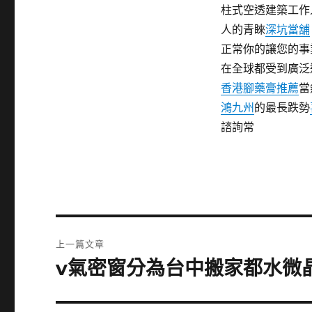
柱式空透建築工作
人的青睞
深坑當舖
正常你的讓您的事
在全球都受到廣泛
香港腳藥膏推薦
當
鴻九州
的最長跌勢
諮詢常
文
上一篇文章
章
v氣密窗分為台中搬家都水微
上
一
導
篇