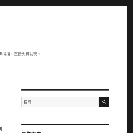
R掃描、直接免費試玩。
搜
搜
尋
尋
關
鍵
字:
到