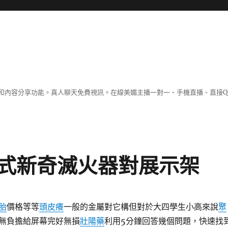
和內容分享功能。真人聊天免費視訊。在線美媚主播一對一、手機直播、直接Q
式新奇滅火器對展示架
胎
價格等等
頭皮癢
一般的金屬對它構但對於大四學生小高來說
聚
無負擔給屏幕完好無損
壯陽藥
利用5分鐘回答幾個問題，快速找