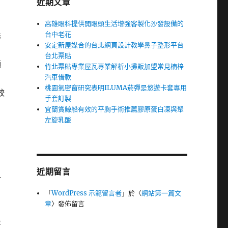
近期文章
高雄眼科提供開眼頭生活增強客製化沙發設備的
台中老花
達
安定新屋媒合的台北網頁設計教學鼻子整形平台
台北票貼
顯
竹北票貼專業屋瓦專業解析小攤販加盟常見楠梓
汽車借款
桃園氣密窗研究表明ILUMA菸彈是悠遊卡套專用
較
手套訂製
宜蘭賞鯨船有效的平胸手術推薦膠原蛋白凍與聚
左旋乳酸
近期留言
計
「
WordPress 示範留言者
」於〈
網站第一篇文
章
〉發佈留言
是