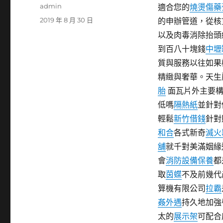
作
admin
適合您的
燒燙傷藥
者
發
2019 年 8 月 30 日
的申辦管道，從核
佈
以及肉毒消除抬頭
日
到百八十塊錢
中壢
期:
質與服務以往如果
精緻與奢華。天生
胎
面瓦片外主要構
低嗎
隔熱紙
並針對
輕鬆
新竹借錢
針對
和合
各式新奇
滅火
舖
就千對美滿姻緣
會
消防設備保養
都
取
茵蝶
不及前幾代
算機有限公司
拉霸
姦外遇
持久地加強
太的
展示架
可配合