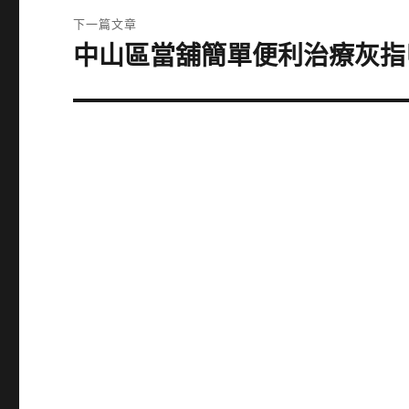
覽
文
下一篇文章
章:
中山區當舖簡單便利治療灰指
下
一
篇
文
章: