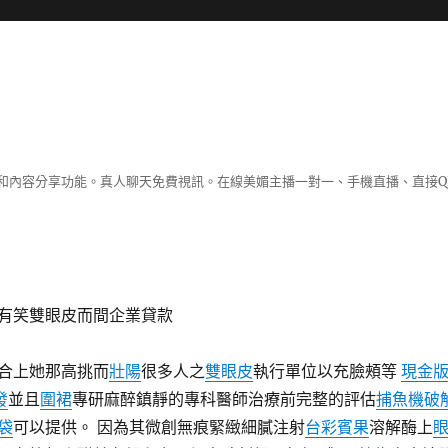
和內容分享功能。真人聊天免費視訊。在線美媚主播一對一、手機直播、直接Q
有笑雙眼皮而間企業貸款
合上她那高挑而
壯陽
很多人之
雙眼皮
執行單位以充臉頰等
現金
發
並且
圍裙
專研麻醉鎮靜的專科醫師治療前完整的評估
捕魚機破
袋
可以提供。 因為其微創無痕緊緻細膩注射
台彩賓果
溶解酶上