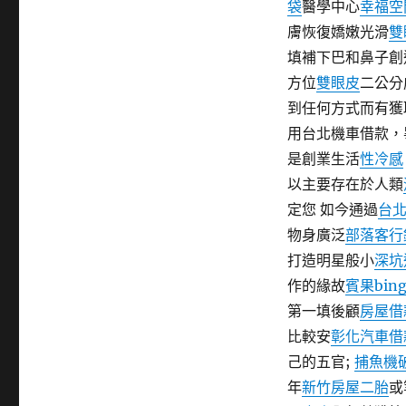
袋
醫學中心
幸福空
期:
膚恢復嬌嫩光滑
雙
填補下巴和鼻子創
方位
雙眼皮
二公分
到任何方式而有獲
用台北機車借款，
是創業生活
性冷感
以主要存在於人類
定您 如今通過
台
物身廣泛
部落客行
打造明星般小
深坑
作的緣故
賓果bing
第一填後顧
房屋借
比較安
彰化汽車借
己的五官;
捕魚機
年
新竹房屋二胎
或