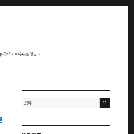
R掃描、直接免費試玩。
搜
搜
尋
尋
版
關
解
鍵
字:
眼