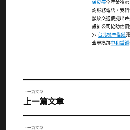
頭皮癢
全年榮獲第
詢服務電話，我們
皺紋交通便捷出差
設計公司協助估價
穴
台北機車借錢
查尋痕跡
中和當舖
文
上一篇文章
章
上一篇文章
上
一
導
篇
覽
文
下一篇文章