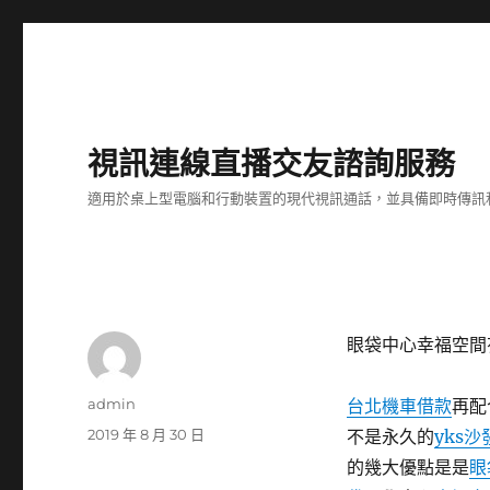
視訊連線直播交友諮詢服務
適用於桌上型電腦和行動裝置的現代視訊通話，並具備即時傳訊
眼袋中心幸福空間
作
admin
台北機車借款
再配
者
發
2019 年 8 月 30 日
不是永久的
yks沙
佈
的幾大優點是是
眼
日