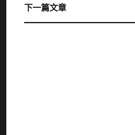
章:
下一篇文章
下
一
篇
文
章: