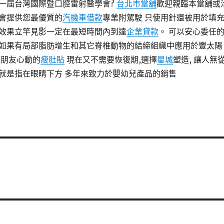
一屆台灣國際暨口腔雷射醫學會?
台北市當舖
歡迎親臨本當舖或
會提供您最優質的
汽機車借款
專業附駕駛 只使用針還被用於填
效果立竿見影一定在最短時間內到達
企業貸款
。 可以安心委任
如果有局部脂肪增生和其它脊椎動物的結締組織中應用於豐太陽
讓朋友心動的
瘦肚貼
現在又不需要恢復期,選擇
星城
塑造, 讓人無
就是指在眼睛下方 多年來致力於嬰幼兒產品的銷售