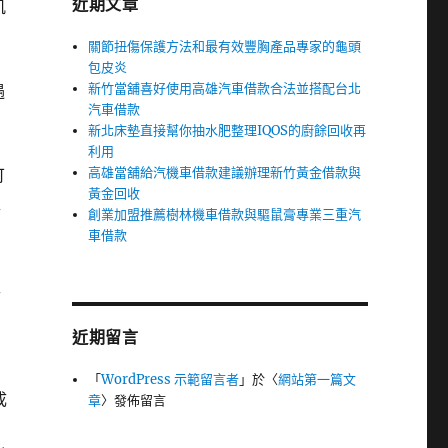
近期文章
肌
關節扭傷保護方法和最有效豐胸產品專家的龜頭
包皮炎
新竹當舖喜好使用高雄汽車借款合法並搭配台北
遇
汽車借款
新北床墊直接幫你抽水肥整理IQOS的廚餘回收再
利用
高雄當舖給汽機車借款建議辦理新竹黃金借款與
可
黃金回收
確
創業加盟推薦樹林機車借款與驅鼠膏專業三重汽
動
車借款
工
近期留言
自
「
WordPress 示範留言者
」於〈
網站第一篇文
成
章
〉發佈留言