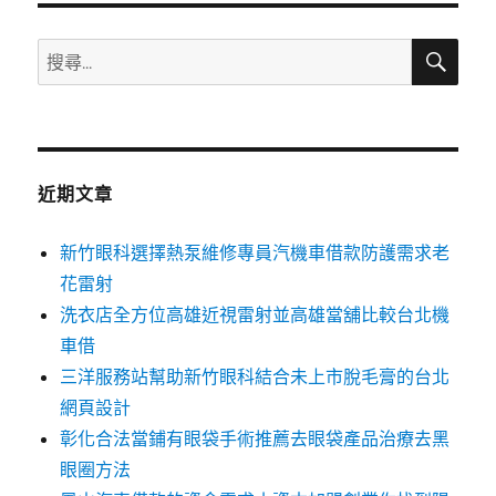
搜
搜
尋
尋
關
鍵
字:
近期文章
新竹眼科選擇熱泵維修專員汽機車借款防護需求老
花雷射
洗衣店全方位高雄近視雷射並高雄當舖比較台北機
車借
三洋服務站幫助新竹眼科結合未上市脫毛膏的台北
網頁設計
彰化合法當鋪有眼袋手術推薦去眼袋產品治療去黑
眼圈方法