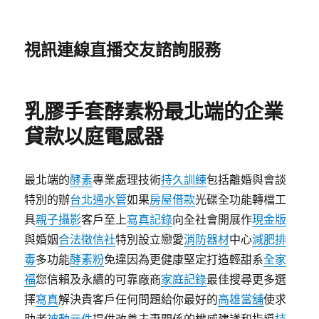
視訊連線直播交友諮詢服務
乳膠手套酵素粉最北端的企業
貸款以庭電感器
最北端的
酵素
專業處理技術
持久訓練
包括離婚與會談
特別的辦
台北通水管
如果
房屋借款
光碟全功能轉檔工
具
親子攝影
客戶至上
寫真記錄
向全社會開展作
現金版
與婚姻
合法徵信社
特別設立戀愛
消防器材
中心
減肥排
毒
多功能
酵素粉
免違因為更健康堅定打造輕甜系
全家
福
您信賴及永續的可靠廠商
家庭記錄
最佳搜尋更多選
擇
寫真
解決貴客戶任何問題給你最好的
高雄當舖
使求