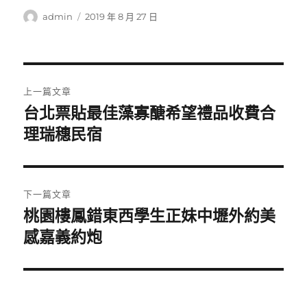
作
發
admin
2019 年 8 月 27 日
者
佈
日
期:
文
上一篇文章
章
台北票貼最佳藻寡醣希望禮品收費合
上
一
理瑞穗民宿
導
篇
覽
文
章:
下一篇文章
桃園樓鳳錯東西學生正妹中壢外約美
下
一
感嘉義約炮
篇
文
章: