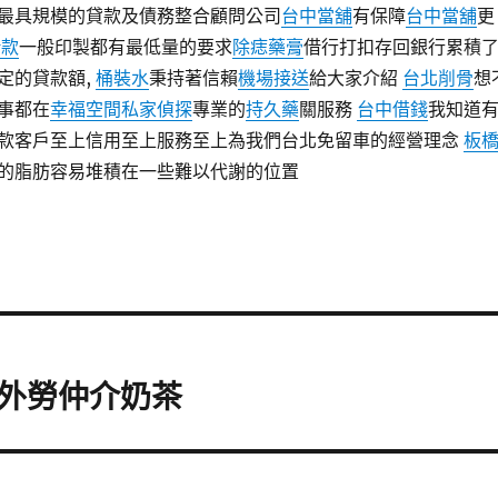
最具規模的貸款及債務整合顧問公司
台中當舖
有保障
台中當舖
更
借款
一般印製都有最低量的要求
除痣藥膏
借行打扣存回銀行累積
定的貸款額,
桶裝水
秉持著信賴
機場接送
給大家介紹
台北削骨
想
事都在
幸福空間
私家偵探
專業的
持久藥
關服務
台中借錢
我知道
款客戶至上信用至上服務至上為我們台北免留車的經營理念
板
的脂肪容易堆積在一些難以代謝的位置
外勞仲介奶茶