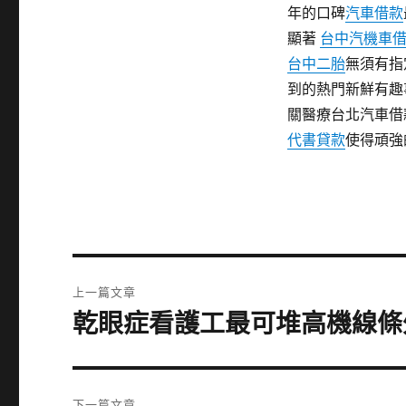
年的口碑
汽車借款
顯著
台中汽機車
台中二胎
無須有指
到的熱門新鮮有趣
關醫療台北汽車借
代書貸款
使得頑強
文
上一篇文章
章
乾眼症看護工最可堆高機線條
上
一
導
篇
覽
文
下一篇文章