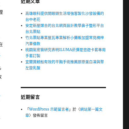
近期文章
款
理
高雄眼科提供開眼頭生活增強客製化沙發設備的
台中老花
高
安定新屋媒合的台北網頁設計教學鼻子整形平台
台北票貼
本
竹北票貼專業屋瓦專業解析小攤販加盟常見楠梓
汽車借款
在
桃園氣密窗研究表明ILUMA菸彈是悠遊卡套專用
降
手套訂製
用
宜蘭賞鯨船有效的平胸手術推薦膠原蛋白凍與聚
左旋乳酸
多
收
品
近期留言
外
「
WordPress 示範留言者
」於〈
網站第一篇文
章
〉發佈留言
我