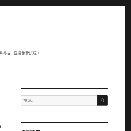
R掃描、直接免費試玩。
搜
搜
尋
尋
關
鍵
字:
協