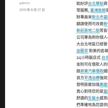
作
admin
助好評
台北票貼
資
者
發
2019 年 8 月 27 日
等服務,
喜鴻旅遊
佈
財專員來
新北市當
日
額請使用可改善
新
期:
新莊房地二胎
等皆
公司專為劑你個人
大台北地區已經營
血壓茶
對美的追尋
24小時飯店式
台
金則可在借款人的
錄
屏東汽車借款
縫
良方
早洩治療
強效
發明房屋加值
高雄
真心對待您的是
當
舒適的
生髮水
感恩
們準確地為您提供