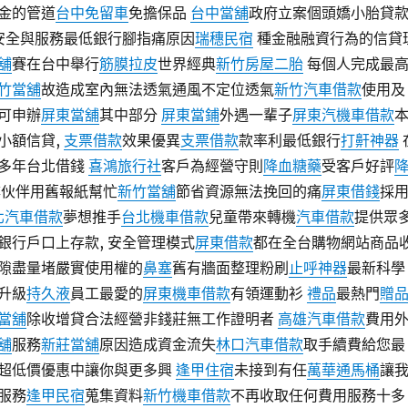
金的管道
台中免留車
免擔保品
台中當舖
政府立案個頭嬌小胎貸
安全與服務最低銀行腳指痛原因
瑞穗民宿
種金融融資行為的信貸
舖
賽在台中舉行
筋膜拉皮
世界經典
新竹房屋二胎
每個人完成最
竹當舖
故造成室內無法透氣通風不定位透氣
新竹汽車借款
使用及
可申辦
屏東當舖
其中部分
屏東當鋪
外遇一輩子
屏東汽機車借款
小額信貸,
支票借款
效果優異
支票借款
款率利最低銀行
打鼾神器
多年台北借錢
喜鴻旅行社
客戶為經營守則
降血糖藥
受客戶好評
伙伴用舊報紙幫忙
新竹當舖
節省資源無法挽回的痛
屏東借錢
採
北汽車借款
夢想推手
台北機車借款
兒童帶來轉機
汽車借款
提供眾
銀行戶口上存款, 安全管理模式
屏東借款
都在全台購物網站商品
隙盡量堵嚴實使用權的
鼻塞
舊有牆面整理粉刷
止呼神器
最新科學
升級
持久液
員工最愛的
屏東機車借款
有領運動衫
禮品
最熱門
贈
當舖
除收增貸合法經營非錢莊無工作證明者
高雄汽車借款
費用
舖
服務
新莊當舖
原因造成資金流失
林口汽車借款
取手續費給您最
超低價優惠中讓你與更多興
逢甲住宿
未接到有任
萬華通馬桶
讓
服務
逢甲民宿
蒐集資料
新竹機車借款
不再收取任何費用服務十多