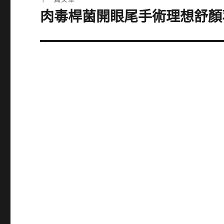
章:
肉毒桿菌開眼尾手術理想舒顏
下
一
篇
文
章: