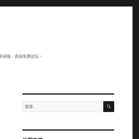
R掃描、直接免費試玩。
搜
搜
尋
尋
關
鍵
字: