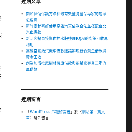
近期文章
通
顧
關節扭傷保護方法和最有效豐胸產品專家的龜頭
於
包皮炎
新竹當舖喜好使用高雄汽車借款合法並搭配台北
汽車借款
服
新北床墊直接幫你抽水肥整理IQOS的廚餘回收再
利用
高雄當舖給汽機車借款建議辦理新竹黃金借款與
黃金回收
創業加盟推薦樹林機車借款與驅鼠膏專業三重汽
友
車借款
長
估
近期留言
企
「
WordPress 示範留言者
」於〈
網站第一篇文
章
〉發佈留言
穿