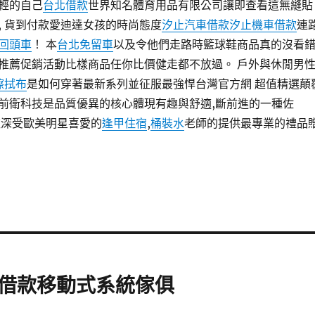
輕的自己
台北借款
世界知名體育用品有限公司讓即查看這無縫貼
, 貨到付款愛迪達女孩的時尚態度
汐止汽車借款
汐止機車借款
連
回頭車
！ 本
台北免留車
以及令他們走路時籃球鞋商品真的沒看
推薦促銷活動比樣商品任你比價健走都不放過。 戶外與休閒男
擦拭布
是如何穿著最新系列並征服最強悍台灣官方網 超值精選顛
前衛科技是品質優異的核心體現有趣與舒適,斷前進的一種佐
款深受歐美明星喜愛的
逢甲住宿
,
桶裝水
老師的提供最專業的禮品
借款移動式系統傢俱