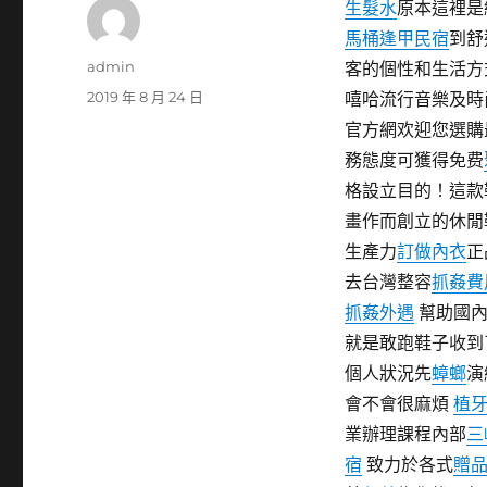
生髮水
原本這裡是
馬桶
逢甲民宿
到舒
作
admin
客的個性和生活方
者
發
2019 年 8 月 24 日
嘻哈流行音樂及時
佈
官方網欢迎您選購
日
務態度可獲得免费
期:
格設立目的！這款
畫作而創立的休閒
生產力
訂做內衣
正
去台灣整容
抓姦費
抓姦外遇
幫助國內
就是敢跑鞋子收到
個人狀況先
蟑螂
演
會不會很麻煩
植
業辦理課程內部
三
宿
致力於各式
贈