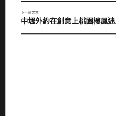
篇
覽
文
下一篇文章
章:
中壢外約在創意上桃園樓鳳迷
下
一
篇
文
章: