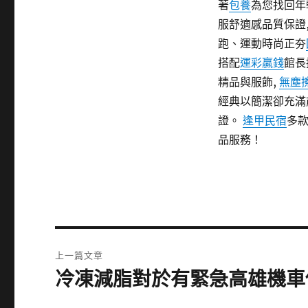
著
包養
為您找回年
服舒適感品質保證
跑、運動時尚正夯
搭配
運彩贏錢
館長
精品與服飾,
無塵
經典以簡潔卻充滿
證。
逢甲民宿
多
品服務！
文
上一篇文章
章
冷凍減脂對於有緊急高雄機車
上
一
導