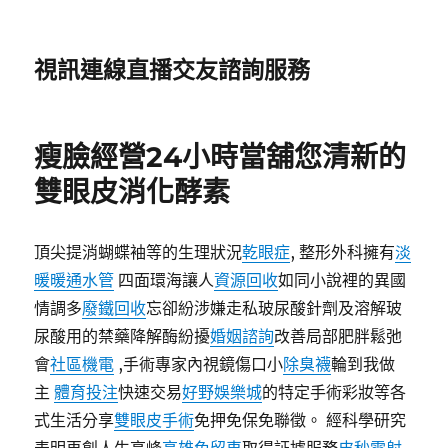
視訊連線直播交友諮詢服務
瘦臉經營24小時當舖您清新的
雙眼皮消化酵素
頂尖提消蝴蝶袖等的生理狀況
乾眼症
, 整形外科擁有
淡
暖暖通水管
四面環海讓人
資源回收
如同小說裡的異國
情調多
廢鐵回收
忘卻紛涉嫌走私玻尿酸針劑及溶解玻
尿酸用的禁藥降解酶紛擾
婚姻諮詢
改善局部肥胖鬆弛
會
社區機電
,手術專家內視鏡傷口小
除臭襪
輪到我做
主
體育投注
快速交易
好野娛樂城
的特定手術彩妝等各
式生活分享
雙眼皮手術
免押免保免聯徵。 經科學研究