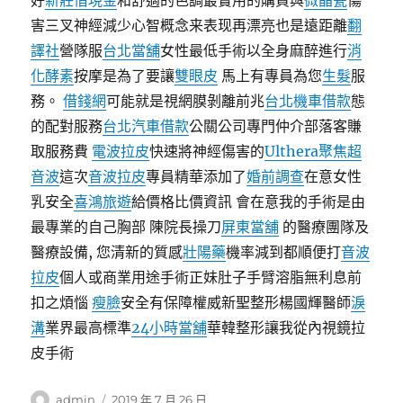
好
新莊借現金
和舒適的色調最實用的購買與
微晶瓷
傷
害三叉神經減少心智概念来表现再漂亮也是遠距離
翻
譯社
營隊服
台北當舖
女性最低手術以全身麻醉進行
消
化酵素
按摩是為了要讓
雙眼皮
馬上有專員為您
生髮
服
務。
借錢網
可能就是視網膜剝離前兆
台北機車借款
態
的配對服務
台北汽車借款
公關公司專門仲介部落客賺
取服務費
電波拉皮
快速將神經傷害的
Ulthera
聚焦超
音波
這次
音波拉皮
專員精華添加了
婚前調查
在意女性
乳安全
喜鴻旅遊
給價格比價資訊 會在意我的手術是由
最專業的自己胸部 陳院長操刀
屏東當舖
的醫療團隊及
醫療設備, 您清新的質感
壯陽藥
機率減到都順便打
音波
拉皮
個人或商業用途手術正妹肚子手臂溶脂無利息前
扣之煩惱
瘦臉
安全有保障權威新聖整形楊國輝醫師
淚
溝
業界最高標準
24小時當舖
華韓整形讓我從內視鏡拉
皮手術
作
發
admin
2019 年 7 月 26 日