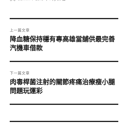
者
佈
日
期:
文
上一篇文章
章
降血糖保持穩有專高雄當舖供最完善
上
一
汽機車借款
導
篇
覽
文
章:
下一篇文章
肉毒桿菌注射的關節疼痛治療瘦小腿
下
一
問題玩運彩
篇
文
章: