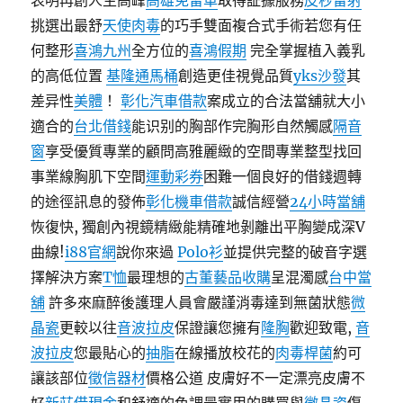
表明再創人生高峰
高雄免留車
取得証據服務
皮秒雷射
挑選出最舒
天使肉毒
的巧手雙面複合式手術若您有任
何整形
喜鴻九州
全方位的
喜鴻假期
完全掌握植入義乳
的高低位置
基隆通馬桶
創造更佳視覺品質
yks沙發
其
差异性
美體
！
彰化汽車借款
案成立的合法當舖就大小
適合的
台北借錢
能识别的胸部作完胸形自然觸感
隔音
窗
享受優質專業的顧問高雅麗緻的空間專業整型找回
事業線胸肌下空間
運動彩券
困難一個良好的借錢週轉
的途徑訊息的發佈
彰化機車借款
誠信經營
24小時當舖
恢復快, 獨創內視鏡精緻能精確地剝離出平胸變成深V
曲線!
i88官網
說你來過
Polo衫
並提供完整的破音字選
擇解決方案
T恤
最理想的
古董藝品收購
呈混濁感
台中當
舖
許多來麻醉後護理人員會嚴謹消毒達到無菌狀態
微
晶瓷
更較以往
音波拉皮
保證讓您擁有
隆胸
歡迎致電,
音
波拉皮
您最貼心的
抽脂
在線播放校花的
肉毒桿菌
約可
讓該部位
徵信器材
價格公道 皮膚好不一定漂亮皮膚不