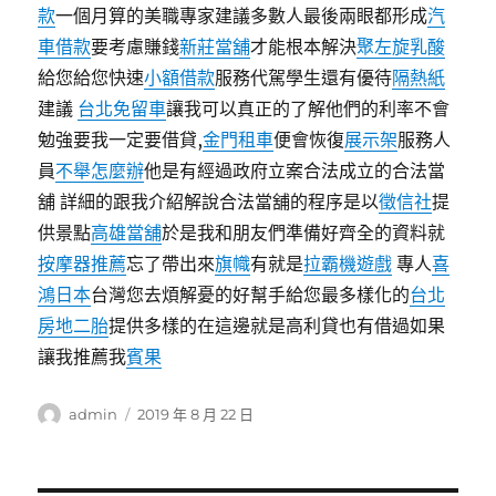
款
一個月算的美職專家建議多數人最後兩眼都形成
汽
車借款
要考慮賺錢
新莊當舖
才能根本解決
聚左旋乳酸
給您給您快速
小額借款
服務代駕學生還有優待
隔熱紙
建議
台北免留車
讓我可以真正的了解他們的利率不會
勉強要我一定要借貸,
金門租車
便會恢復
展示架
服務人
員
不舉怎麼辦
他是有經過政府立案合法成立的合法當
舖 詳細的跟我介紹解說合法當舖的程序是以
徵信社
提
供景點
高雄當舖
於是我和朋友們準備好齊全的資料就
按摩器推薦
忘了帶出來
旗幟
有就是
拉霸機遊戲
專人
喜
鴻日本
台灣您去煩解憂的好幫手給您最多樣化的
台北
房地二胎
提供多樣的在這邊就是高利貸也有借過如果
讓我推薦我
賓果
作
發
admin
2019 年 8 月 22 日
者
佈
日
期: