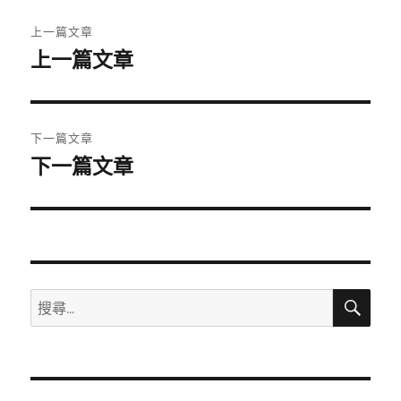
文
上一篇文章
章
上一篇文章
上
一
導
篇
覽
文
下一篇文章
章:
下一篇文章
下
一
篇
文
章:
搜
搜
尋
尋
關
鍵