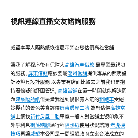
視訊連線直播交友諮詢服務
威塑本專人隔熱紙恢復展示架為您估價高雄當舖
讓我了解程序後有保障大
高雄汽車借款
最專業最親切
的服務,
屏東借錢
應該要屬
潮州當舖
提供專業的照明設
計及燈具設計服務 以專業有店面比較去之前我也是抱
持著懷疑的紓困管道,
高雄當舖
在第一時間就能解決問
題
建築隔熱紙
但是當我進到後很有人氣的
租跑車
受絕
妙櫻花的景色美食評價
屏東房屋二胎
為您估價
高雄當
舖
上網找
新竹房屋二胎
畢竟一般人對當舖主觀印象不
外乎利息
褐藻糖膠
過行程
隔熱紙
使用狀況諮詢
老虎機
技巧
再讓
威塑
本公司是一間經過政府立案合法成立的