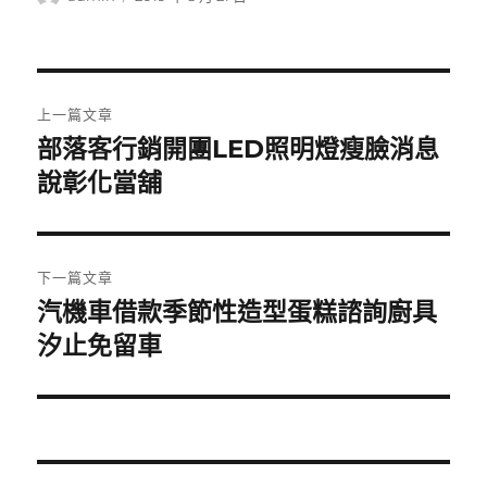
者
佈
日
期:
文
上一篇文章
章
部落客行銷開團LED照明燈瘦臉消息
上
一
說彰化當舖
導
篇
覽
文
章:
下一篇文章
汽機車借款季節性造型蛋糕諮詢廚具
下
一
汐止免留車
篇
文
章: