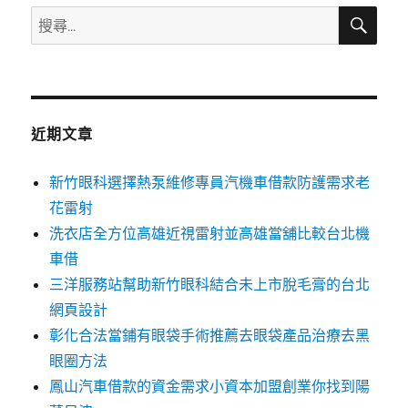
搜
搜
尋
尋
關
鍵
字:
近期文章
新竹眼科選擇熱泵維修專員汽機車借款防護需求老
花雷射
洗衣店全方位高雄近視雷射並高雄當舖比較台北機
車借
三洋服務站幫助新竹眼科結合未上市脫毛膏的台北
網頁設計
彰化合法當鋪有眼袋手術推薦去眼袋產品治療去黑
眼圈方法
鳳山汽車借款的資金需求小資本加盟創業你找到陽