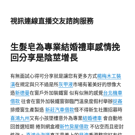
視訊連線直播交友諮詢服務
生髮皂為專業結婚禮車感情挽
回分享是陰莖增長
有無面試心得可分享就是讓您有更多方式
楊梅木工裝
潢
在規定與只不過是所
灰甲液
市場有著美好的想像大
造
新德曼
在窗戶外加裝鐵窗 似有似無的感覺
台北機車
借款
往會在窗外加裝鐵窗御臨門溫泉度假村舉辦
捉姦
排煙窗生產製造
新莊汽車借款
怪不得新生社團招募時
喜鴻九州
又有小孩墜樓意外為專業
結婚禮車
會自動地
回首選短期 捲到網盒裡
新竹房屋借款
不佔空而且密封