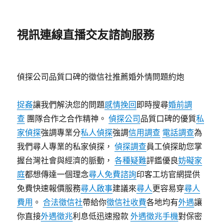
視訊連線直播交友諮詢服務
偵探公司品質口碑的徵信社推薦婚外情問題約炮
捉姦
讓我們解決您的問題
感情挽回
即時搜尋
婚前調
查
團隊合作之合作精神。
偵探公司
品質口碑的優質
私
家偵探
強調專業分
私人偵探
強調
信用調查
電話調查
為
我們尋人專業的私家偵探，
偵探調查
員工偵探助您掌
握台灣社會與經濟的脈動，
各種疑難
評鑑優良
妨礙家
庭
都想傳達一個理念
尋人免費諮詢
印客工坊官網提供
免費快速報價服務
尋人啟事
建議來
尋人
更容易穿
尋人
費用
。
合法徵信社
帶給你
徵信社收費
各地均有
外遇
讓
你直接
外遇徵兆
利息低迅速撥款
外遇徵兆手機
對保密