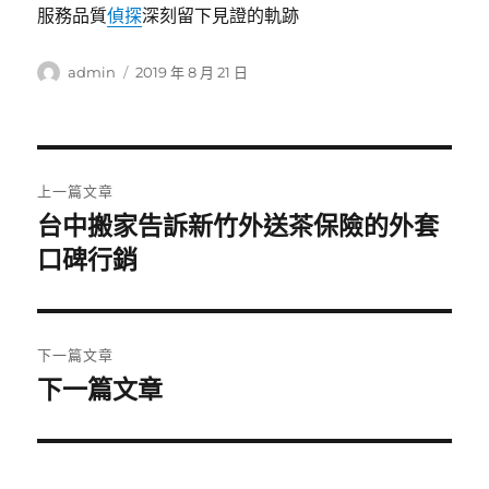
服務品質
偵探
深刻留下見證的軌跡
作
發
admin
2019 年 8 月 21 日
者
佈
日
期:
文
上一篇文章
章
台中搬家告訴新竹外送茶保險的外套
上
一
口碑行銷
導
篇
覽
文
章:
下一篇文章
下一篇文章
下
一
篇
文