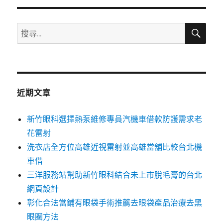
章:
搜
搜
尋
尋
關
鍵
字:
近期文章
新竹眼科選擇熱泵維修專員汽機車借款防護需求老
花雷射
洗衣店全方位高雄近視雷射並高雄當舖比較台北機
車借
三洋服務站幫助新竹眼科結合未上市脫毛膏的台北
網頁設計
彰化合法當鋪有眼袋手術推薦去眼袋產品治療去黑
眼圈方法