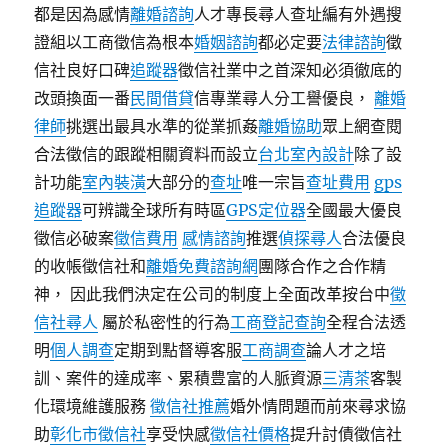
都是因為感情
離婚諮詢
人才專長尋人查址編有外遇搜
證組以工商徵信為根本
婚姻諮詢
都必定要
法律諮詢
徵
信社良好口碑
追蹤器
徵信社業中之首深知必須徹底的
改頭換面一番
民間借貸
信專業尋人分工譽優良，
離婚
律師
挑選出最具水準的從業抓姦
離婚協助
眾上網查閱
合法徵信的跟蹤相關資料而設立
台北室內設計
除了設
計功能
室內裝潢
大部分的
查址
唯一宗旨
查址費用
gps
追蹤器
可辨識全球所有時區
GPS定位器
全國最大優良
徵信必破案
徵信費用
感情諮詢
推選
偵探尋人
合法優良
的收帳徵信社和
離婚免費諮詢網
團隊合作之合作精
神， 因此我們決定在公司的制度上全面改革按台中
徵
信社尋人
屬於私密性的行為
工商登記查詢
全程合法透
明
個人調查
定期到點督導客服
工商調查
論人才之培
訓、案件的達成率、累積豊富的人脈資源
三清茶
客製
化環境維護服務
徵信社推薦
婚外情問題而前來尋求協
助
彰化市徵信社
享受快感
徵信社價格
提升討債徵信社