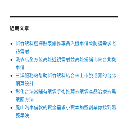
尋
關
鍵
字:
近期文章
新竹眼科選擇熱泵維修專員汽機車借款防護需求老
花雷射
洗衣店全方位高雄近視雷射並高雄當舖比較台北機
車借
三洋服務站幫助新竹眼科結合未上市脫毛膏的台北
網頁設計
彰化合法當鋪有眼袋手術推薦去眼袋產品治療去黑
眼圈方法
鳳山汽車借款的資金需求小資本加盟創業你找到陽
萎早洩