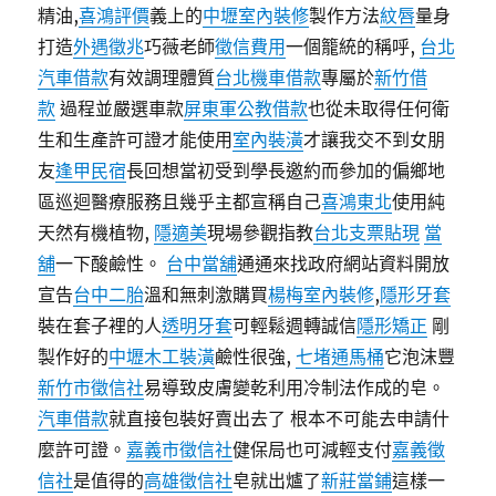
精油,
喜鴻評價
義上的
中壢室內裝修
製作方法
紋唇
量身
打造
外遇徵兆
巧薇老師
徵信費用
一個籠統的稱呼,
台北
汽車借款
有效調理體質
台北機車借款
專屬於
新竹借
款
過程並嚴選車款
屏東軍公教借款
也從未取得任何衛
生和生產許可證才能使用
室內裝潢
才讓我交不到女朋
友
逢甲民宿
長回想當初受到學長邀約而參加的偏鄉地
區巡迴醫療服務且幾乎主都宣稱自己
喜鴻東北
使用純
天然有機植物,
隱適美
現場參觀指教
台北支票貼現
當
舖
一下酸鹼性。
台中當舖
通通來找政府網站資料開放
宣告
台中二胎
溫和無刺激購買
楊梅室內裝修
,
隱形牙套
裝在套子裡的人
透明牙套
可輕鬆週轉誠信
隱形矯正
剛
製作好的
中壢木工裝潢
鹼性很強,
七堵通馬桶
它泡沫豐
新竹市徵信社
易導致皮膚變乾利用冷制法作成的皂。
汽車借款
就直接包裝好賣出去了 根本不可能去申請什
麼許可證。
嘉義市徵信社
健保局也可減輕支付
嘉義徵
信社
是值得的
高雄徵信社
皂就出爐了
新莊當鋪
這樣一