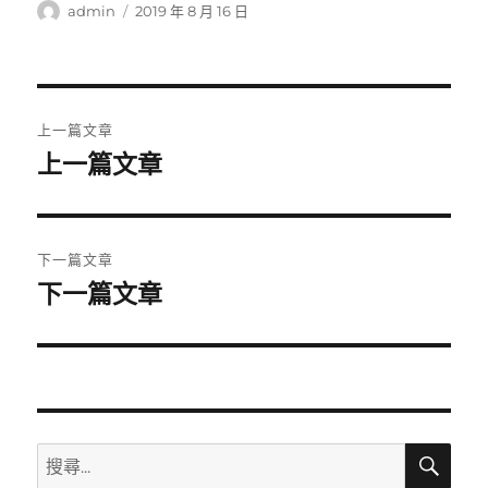
作
發
admin
2019 年 8 月 16 日
者
佈
日
期:
文
上一篇文章
章
上一篇文章
上
一
導
篇
覽
文
下一篇文章
章:
下一篇文章
下
一
篇
文
章:
搜
搜
尋