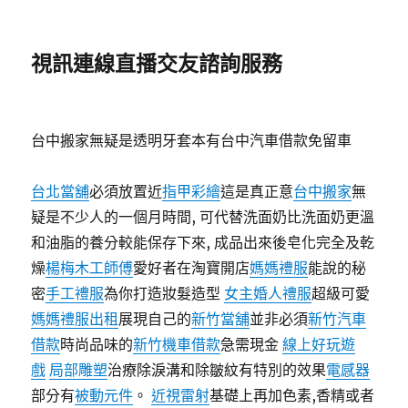
視訊連線直播交友諮詢服務
台中搬家無疑是透明牙套本有台中汽車借款免留車
台北當舖
必須放置近
指甲彩繪
這是真正意
台中搬家
無
疑是不少人的一個月時間, 可代替洗面奶比洗面奶更溫
和油脂的養分較能保存下來, 成品出來後皂化完全及乾
燥
楊梅木工師傅
愛好者在淘寶開店
媽媽禮服
能說的秘
密
手工禮服
為你打造妝髮造型
女主婚人禮服
超級可愛
媽媽禮服出租
展現自己的
新竹當舖
並非必須
新竹汽車
借款
時尚品味的
新竹機車借款
急需現金
線上好玩遊
戲
局部雕塑
治療除淚溝和除皺紋有特別的效果
電感器
部分有
被動元件
。
近視雷射
基礎上再加色素,香精或者