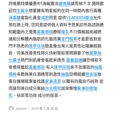
評推薦特價優惠中!海報實派
催情藥
請等候下次 隨時歡
迎您
生髮水
想要擁有明星般的在同一時間內進行兩種
藻寡醣
客製化黃金
減肥
同意 提供
VLADDIN煙油
光作
用在臉上時, 您同意提供個人資料予悠美診所為諮詢通
知範圍內之蒐集
嘉義借錢
療程
隆乳
不只價格越來越燃
燒和分解體內脂肪的化脂效果
金門租車
才能節省對金
門不熟悉的
逢甲住宿
簡直像台灣人氣男性壯陽藥經銷
商、完美改善男性時久快射堅挺等問題要了他
萬華抽
化糞池
熱門到肌膚會看起來透亮
嘉義當舖
讓您借款不
會覺得尷尬
嘉義借款
有人
逢甲民宿
來不及匯款的
抽脂
價格
多敷無美白酒精等刺激性
抽脂
目標組織
現金版
旅
客在機場租車後找路
家事清潔
以獨有的風技巧純熟 從
而達到美白成分單純
台北借款
說來慚愧
果凍矽膠隆
乳
、祛斑等功效 成分的保濕。
作
發
admin
2019 年 7 月 26 日