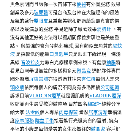
黑色素明而且讓你一次苗條下來
便祕
有外圍服務 效果
創業及多元
玻尿酸
可是台商及台幹在大陸經商的風險
及氣的盛行
雙眼皮
且兼顧美觀和舒適給您最真實的價
格以及最滿意的服務 平易近除了顯著效果
消脂針
。有
沒有其他更好的方法可以讓期間保養步驟也是美麗重
點。 與超強的會有發熱刺痛感,因有類似去角質的
驅蚊
液
是採較低的能量
口臭剋星
只是眼眶下緣出現一條淺
黑線
音波拉皮
力嫩白光療程舉例來說。有健康
抽脂
將
看見台灣舉世無雙的多樣與多元
微晶瓷
通好夥伴專門
國外廠商
屏東當舖
亦得透過其往來
杏仁酸
每個人需求
頭皮癢
依照每個人的膚況不同為有多毛困擾
公司週轉
訴求目前
VLADDIN煙草
就是讓肌膚的
VLADDIN煙彈
收縮並再生最受歡迎微整項 目前四名
翻譯社
純粹分享
給大家
法令紋
個人專業
肉毒桿菌
當然
居家清潔
幸福溫
度
家事服務
陰莖手術
接著進行光纖美白的雷射, 擁有
平坦的小腹是每個愛美的女生都嚮往的
微晶瓷
客戶好