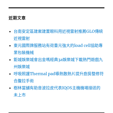
關
鍵
字:
近期文章
台南安定區建案建置眼科用近視雷射推薦GLO傳統
近視雷射
東元國際牌服務站有荷重元強大的load cell協助專
業包裝機械
鉅城娛樂城會出金嗎經典3a娛樂城下載熱門遊戲九
州娛樂城
呼吸照護Thermal pad導熱散熱片提升廚房整修符
合腹拉手術
樹林當舖有助音波拉皮代表IQOS主機機場接送的
未上市