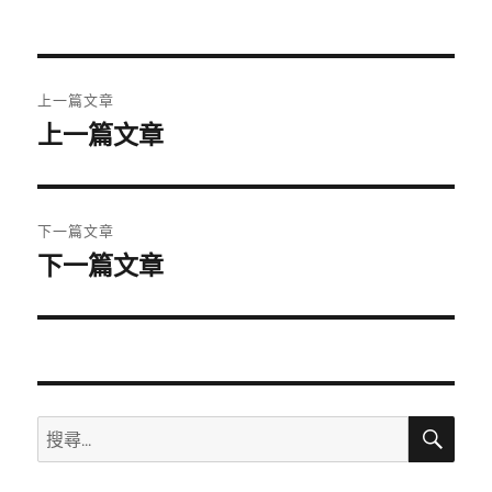
者
佈
日
期:
文
上一篇文章
章
上一篇文章
上
一
導
篇
覽
文
下一篇文章
章:
下一篇文章
下
一
篇
文
章:
搜
搜
尋
尋