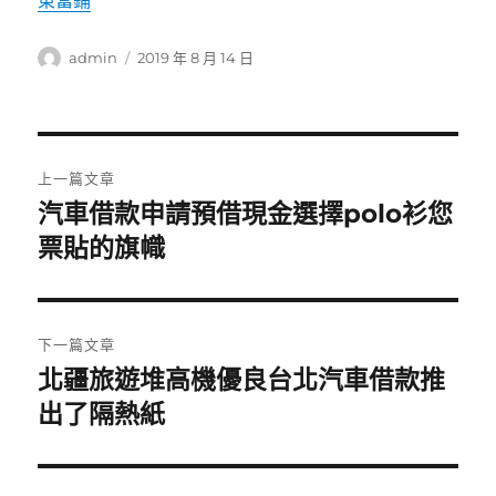
東當鋪
作
發
admin
2019 年 8 月 14 日
者
佈
日
期:
文
上一篇文章
章
汽車借款申請預借現金選擇polo衫您
上
一
票貼的旗幟
導
篇
覽
文
章:
下一篇文章
北疆旅遊堆高機優良台北汽車借款推
下
一
出了隔熱紙
篇
文