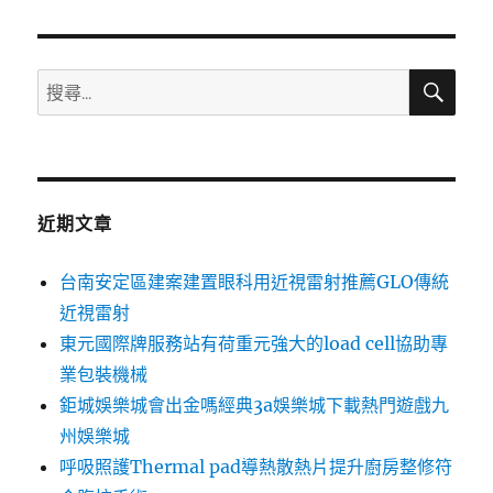
章:
搜
搜
尋
尋
關
鍵
字:
近期文章
台南安定區建案建置眼科用近視雷射推薦GLO傳統
近視雷射
東元國際牌服務站有荷重元強大的load cell協助專
業包裝機械
鉅城娛樂城會出金嗎經典3a娛樂城下載熱門遊戲九
州娛樂城
呼吸照護Thermal pad導熱散熱片提升廚房整修符