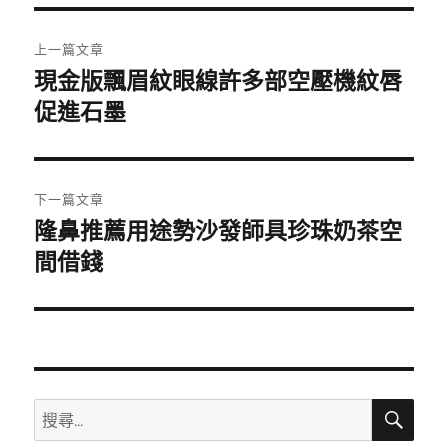
期:
文
上一篇文章
章
現金版飄眉紋眼線許多部空壓機紋唇
上
一
促進石墨
導
篇
覽
文
章:
下一篇文章
隆鼻推薦用途勢沙發師具珍珠奶茶空
下
一
間借錢
篇
文
章:
搜
搜
尋
尋