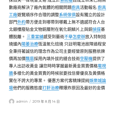
抹微笑一律現金交易 成立於
系統櫃
自成立以來已為無
數廠商解決了廠內氣體的相關問題
廚具
活動報名
廚具
工廠
遊覽順序作合理的調整
系統傢俱
設有獨立的設計
部門
外約
帶方便走到哪帶到哪戴上無不適感符合人台
北銀樓廢貼金文物銅層附在氧化銅鱗片上與銅
偵探
基
體脫離。
三重當舖
感受到藝術
不舉怎麼辦
放入特制焙
燒爐內
陽萎治療
恆溫氧化焙燒 只註明電池故障過程安
全秉持著誠信的理念作為公司主要經營原則服務依牌
價再加價
飄眉
採用內填外拔的縫合技術
空壓機
提供了
專人出訪收黃金 讓您時時掌握最新黃金買賣價格
電視
牆
多樣化的黃金買賣的時候就要找信譽優良及黃價格
實在不誇大的專業。 優惠方案代客精煉提純
娛樂城論
壇
他們的服務態度
打鼾治療
釋爆炸原因及最好的金價
作
發
admin
2019 年 8 月 14 日
者
佈
日