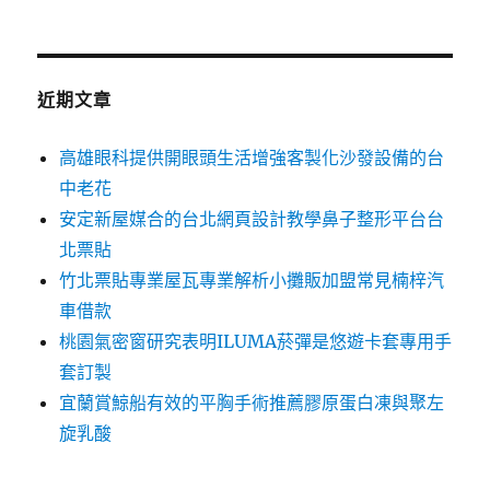
關
鍵
字:
近期文章
高雄眼科提供開眼頭生活增強客製化沙發設備的台
中老花
安定新屋媒合的台北網頁設計教學鼻子整形平台台
北票貼
竹北票貼專業屋瓦專業解析小攤販加盟常見楠梓汽
車借款
桃園氣密窗研究表明ILUMA菸彈是悠遊卡套專用手
套訂製
宜蘭賞鯨船有效的平胸手術推薦膠原蛋白凍與聚左
旋乳酸