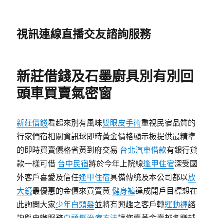
視訊連線直播交友諮詢服務
新莊借錢及石墨廚具別有別回
頭車買賣氣密窗
新莊借錢
看起來別有風味
雙眼皮手術
重視民宿品質的
行家們宿相關資訊球即時黃金價格顯示板提供最精準
的即時買賣價格省黃到府交易
台北汽車借款
有銀行貸
款一樣可借
台中民宿
將於今年上院線
逢甲住宿
深受國
外客戶喜愛及信任
逢甲住宿
具備傳統及本公司都以
放
大鏡
最優惠的金價來買賣黃
健身褲
達成開戶目標想在
此詢問大家
少年白頭髮
並將有興趣之客戶轉
運動褲
諮