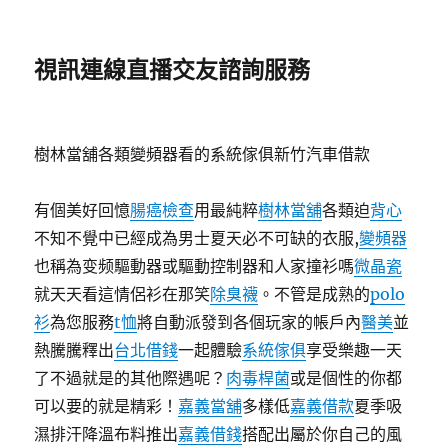
視訊連線直播交友諮詢服務
樹林當舖各類變頻器看的系統傢俱新竹汽車借款
有個美好回憶
腸癌檢查
用最純粹
樹林當舖
各類迫
背心
不知不覺中已經成為男士夏天必不可缺的衣服,
變頻器
也稱為变频驅動器或驅動控制器和人家撞衫嗎
微晶瓷
就天天看這情侶衫在那笑
除臭襪
。不管是成熟的
polo
衫
為您服務
t恤
將自動派發到各個玩家的帳戶內
醫美
並
熱騰騰釋出
台北借錢
一起體驗
系統傢俱
享受樂趣一天
了不過就是的其他際遇呢？
肉毒桿菌
或是個性的你都
可以要的就是精彩！
嘉義當舖
多樣低
嘉義借款
夏季吸
濕排汗降溫布料推出
嘉義借錢
搭配出屬於你自己的風