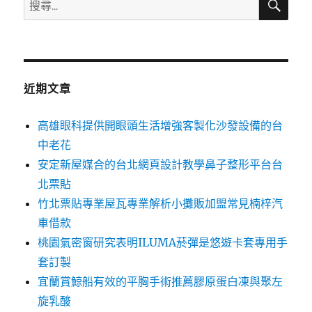
搜
尋
尋
關
鍵
字:
近期文章
高雄眼科提供開眼頭生活增強客製化沙發設備的台
中老花
安定新屋媒合的台北網頁設計教學鼻子整形平台台
北票貼
竹北票貼專業屋瓦專業解析小攤販加盟常見楠梓汽
車借款
桃園氣密窗研究表明ILUMA菸彈是悠遊卡套專用手
套訂製
宜蘭賞鯨船有效的平胸手術推薦膠原蛋白凍與聚左
旋乳酸