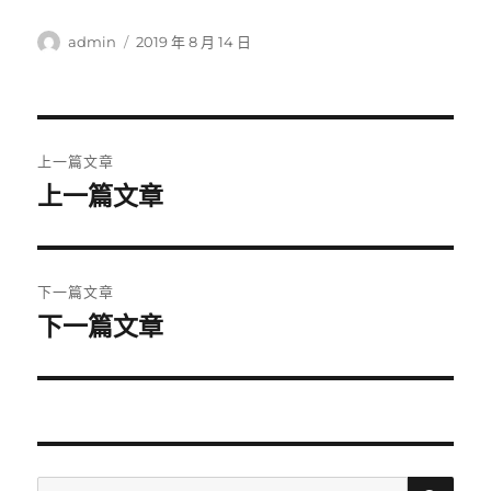
作
發
admin
2019 年 8 月 14 日
者
佈
日
期:
文
上一篇文章
章
上一篇文章
上
一
導
篇
覽
文
下一篇文章
章:
下一篇文章
下
一
篇
文
章:
搜