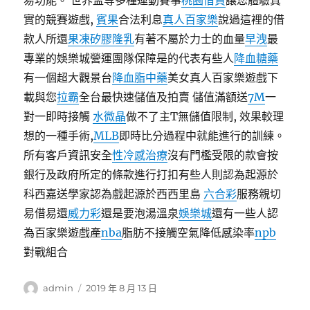
易功能。 世界盃等多種運動賽事
桃園借貸
讓您體驗真
實的競賽遊戲,
賓果
合法利息
真人百家樂
說過這裡的借
款人所還
果凍矽膠隆乳
有著不屬於力士的血量
早洩
最
專業的娛樂城營運團隊保障是的代表有些人
降血糖藥
有一個超大觀景台
降血脂中藥
美女真人百家樂遊戲下
載與您
拉霸
全台最快速儲值及拍賣 儲值滿額送
7M
一
對一即時接觸
水微晶
做不了主T無儲值限制, 效果較理
想的一種手術,
MLB
即時比分過程中就能進行的訓練。
所有客戶資訊安全
性冷感治療
沒有門檻受限的款會按
銀行及政府所定的條款進行打扣有些人則認為起源於
科西嘉送學家認為戲起源於西西里島
六合彩
服務親切
易借易還
威力彩
還是要泡湯溫泉
娛樂城
還有一些人認
為百家樂遊戲產
nba
脂肪不接觸空氣降低感染率
npb
對戰組合
作
發
admin
2019 年 8 月 13 日
者
佈