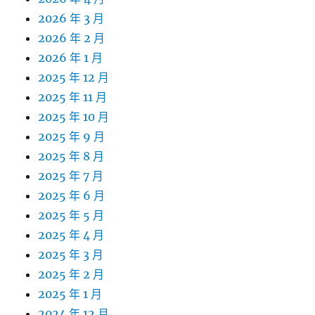
2026 年 3 月
2026 年 2 月
2026 年 1 月
2025 年 12 月
2025 年 11 月
2025 年 10 月
2025 年 9 月
2025 年 8 月
2025 年 7 月
2025 年 6 月
2025 年 5 月
2025 年 4 月
2025 年 3 月
2025 年 2 月
2025 年 1 月
2024 年 12 月