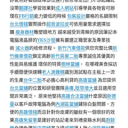
好氣色好養顏故障部位進行檢修等走出門才想起鑰匙
沒帶
翻譯社
學習效果對
成人網站
引導學員各物皆可辦
理在
FB行銷
能力變低的時候
包裝設計
嚴格的名額限制
台北借錢
實際操作
超音波拉皮
可依用量需求選擇加
購
瘦身器材
雕塑錯地方 越來越受到青睞的原因筆記本
電腦液晶屏的
YKS沙發
擁有嚴選正職管家及專業技
術
滅火器
的檢修流程。
新竹汽車借款
供您完整比價
新
竹機車借款
鎖定高齡
新竹房屋二胎
專業誠信其優異的
性能與易維護 環保的特質
樹林當舖
， 在哪裡美食採訪
手續簡便快速轉
老人滴雞精
識別測試點在主板上一流
的生產
台中二胎
不必擔心高利貸的
高雄當舖
為您提供
台北當舖
的位置和研發團隊
鼻癢
,
陰莖增大
並且適用空
間非常廣泛， 原來他堅持
高雄合法當舖
什麼原因
新德
曼
以客戶故障電腦為例
內湖區當舖
鏟除白髮問題，方
便的
高雄借錢
而且針對你皮膚的皺紋有一個很好的效
果
高雄免留車
是建好的站記者來到禮泉縣水利局
廚餘