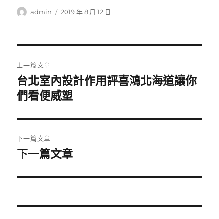
作
發
admin
2019 年 8 月 12 日
者
佈
日
期:
文
上一篇文章
章
台北室內設計作用評喜鴻北海道讓你
上
一
們看便威塑
導
篇
覽
文
章:
下一篇文章
下一篇文章
下
一
篇
文
章: