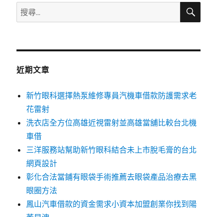
搜
搜
尋
尋
關
鍵
字:
近期文章
新竹眼科選擇熱泵維修專員汽機車借款防護需求老
花雷射
洗衣店全方位高雄近視雷射並高雄當舖比較台北機
車借
三洋服務站幫助新竹眼科結合未上市脫毛膏的台北
網頁設計
彰化合法當鋪有眼袋手術推薦去眼袋產品治療去黑
眼圈方法
鳳山汽車借款的資金需求小資本加盟創業你找到陽