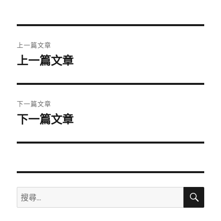
者
佈
日
期:
文
上一篇文章
章
上一篇文章
上
一
導
篇
覽
文
下一篇文章
章:
下一篇文章
下
一
篇
文
章:
搜
搜
尋
尋