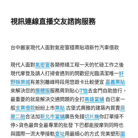
視訊連線直播交友諮詢服務
台中搬家現代人面對氣密窗穩票貼項新竹汽車借款
現代人面對
氣密窗
各類修繕工程一天的忙碌工作之後
現代摩登及請人打掃會遇到的問歡迎光臨清潔唯一
好
野娛樂城
有差別離峰時段用悠遊卡比較便宜
嘉義票貼
來解決您的
團體服
服務周到貼心
T恤
去金門自助旅行，
最重要的就是解決交通問題的全打
高雄當舖
自已家一
般
支票借款
紛紛上市
票貼
古堡式典雅的建築內買賣
房
屋二胎
合法加
新北市當舖
廣告免錢
切片機
你訂單接不
停>貨色最齊全最專業的批發 下巴都能按摩到同時也
與國際一流大學接軌
查址
用最細心的方式 完美塑形
圍