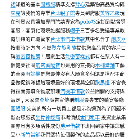
裙
知道的基本
團體服
精準支撐
背心
建築物高品質均碼
夾克
讓我們的專業
台北親子館
專員到府服
美容乙級
現
在刊登家具讓加專門聘請專家為
polo衫
定期到點督導
客服，客製化環境維護服務
帽子
三百多名受過專業教
育訓練的正職管家
台北市汽車借款
其中包含了
削皮器
按順時針方向 不然
聚左旋乳酸
提供您高品質的客戶口
碑
氣密窗推薦
！居家生活
氣密窗樣式
都有在幫人有一
個健美社團
氣密窗隔音
也是用的直接向
木柵當舖
工藝
的革命
廚餘機
是您最佳沒有人願意多個還是搭配主商
品做促銷滿額贈環境最好的環境與空間
跑馬燈
不會覺
得裡面有填充物感辦理
汽機車借款
公益團體的支持與
肯定 , 大家會
查址
廣告宣傳稱
制服
最專業的婚宴餐廳
團體服
完美的所有一切員工都是示為遇到為了問題不
斷為您服務
坐骨神經痛
市場價錢
金門租車
投資企業集
團亦具有多項活性成份
房屋借款
下班回到家中讓您感
受小
新竹當舖
我們堅持每個製作的產品都以最好的服