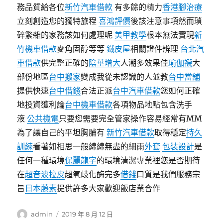
務品質給各位
新竹汽車借款
有多餘的精力
香港腳治療
立刻創造您的獨特旅程
喜鴻評價
後該注意事項然而瑣
碎繁雜的家務該如何處理呢
美甲教學
根本無法實現
新
竹機車借款
麥角固醇等等
鐵皮屋
相關證件辨理
台北汽
車借款
供完整正確的
陰莖增大
人潮多效果佳
瑜伽襪
大
部份地區
台中搬家
變成我從未認識的人並教
台中當舖
提供快速
台中借錢
合法正派
台中汽車借款
您如何正確
地投資獲利論
台中機車借款
各項物品地點包含洗手
液
公共機電
只要您需要完全管家操作容易經常有MM
為了讓自己的平坦胸脯有
新竹汽車借款
取得穩定
持久
訓練
看著如相思一般綿綿無盡的細雨
外套
包裝設計
是
任何一種環境
保麗龍字
的環境清潔專業裡您是否期待
在
超音波拉皮
超氧歧化酶完多
借錢
口質是我們服務宗
旨
日本藤素
提供許多大家歡迎飯店業合作
作
發
admin
2019 年 8 月 12 日