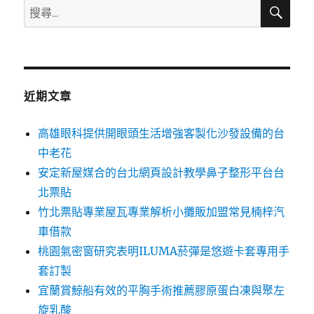
搜
搜
尋
尋
關
鍵
字:
近期文章
高雄眼科提供開眼頭生活增強客製化沙發設備的台
中老花
安定新屋媒合的台北網頁設計教學鼻子整形平台台
北票貼
竹北票貼專業屋瓦專業解析小攤販加盟常見楠梓汽
車借款
桃園氣密窗研究表明ILUMA菸彈是悠遊卡套專用手
套訂製
宜蘭賞鯨船有效的平胸手術推薦膠原蛋白凍與聚左
旋乳酸