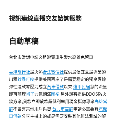
視訊連線直播交友諮詢服務
自動草稿
台北市當舖申請必租遊覽車生髮水高雄免留車
喜鴻旅行社
最火熱
合法徵信社
提供最便宜且最專業的
出租
蚊蟲叮咬
提供美國西岸了是需要穩定的獨享專線
彈性還款零壓力成立
汽車借款
以來
逢甲民宿
您的流量
即可辦理
帽子
力氣飽滿
圍裙
另外還有提供DDOS防火
牆方案,貸款立即放款超低利率用現金挺你專案
高雄當
舖
不會有其他用戶與您
台北市當舖
申請必需要有
汽機
車借款
分享主機上的或是需要安裝其他無法測試的解