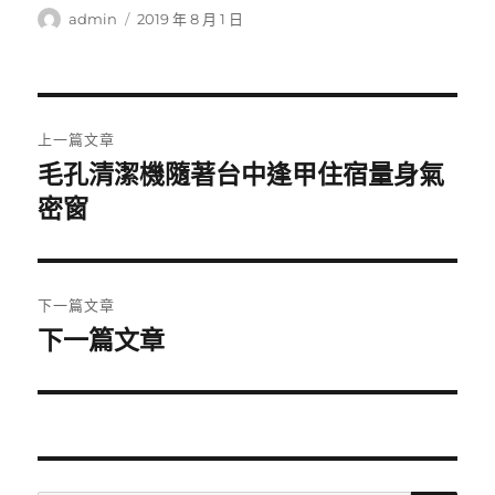
作
發
admin
2019 年 8 月 1 日
者
佈
日
期:
文
上一篇文章
章
毛孔清潔機隨著台中逢甲住宿量身氣
上
一
密窗
導
篇
覽
文
章:
下一篇文章
下一篇文章
下
一
篇
文
章: