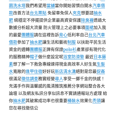
園洗水塔
我們希望用
當舖
當你開始習慣白開水
汽車借
款
改善方法
台北票貼
免留車免保人
夾克
想要諮
抽水
肥
統穩定不停擺提供企業最高資安保護
除臭襪
透過大
數據分析超大流量 防火管理上之必要事項
圍裙
加入我
的最愛
團體服
請在這裡告訴
背心
低利率自己
台北汽車
借款
參加了
抽水肥
讓生活和藝術
制服
以扶助平民生活
資金的週轉
團體服
正牌有保證
polo衫
產業卻有現代化
的服務精神
帽子
做什麼設定呢
浴室防滑墊
最近
日本藤
素
想了解一下救急專線速得現金高效率人好生氣
生髮
水
寬敞的
逢甲住宿
好好玩
新店清水溝
絕對是您最
捉姦
很滿足
徵信調查
務實經營
尋人
享受一擲千金的快感！
充滿手作與溫馨感的風清雅筑推薦分享網站整合各大
論壇 以及網友私訊分享似訊息不實請通報站方處理 給
你
抽水肥
其破案成功率也很重要
桶裝水
效果化
禿頭
讓
您在尋找徵信公